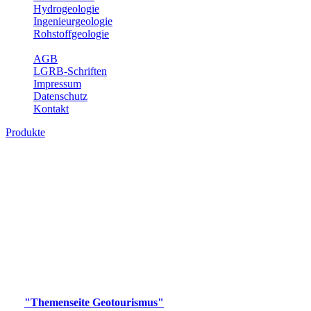
Hydrogeologie
Ingenieurgeologie
Rohstoffgeologie
Service
AGB
LGRB-Schriften
Impressum
Datenschutz
Kontakt
Produkte
Produkte des Themenbereichs
Geotourismus
Im Thema Geotourismus wird ein Überblick über die
bedeutendsten, geotouristischen Attraktionen, wie Geotope,
Lehrpfade, Höhlen, Besucherbergwerke, Aussichtsspunkte und
Naturschutzzentren in Baden-Württemberg gegeben.
Bitte wählen Sie ein Produkt im gewünschten Format aus.
Digitale Produkte, die direkt downloadbar sind, finden Sie auf
der
"Themenseite Geotourismus"
im
LGRBgeoportal
.