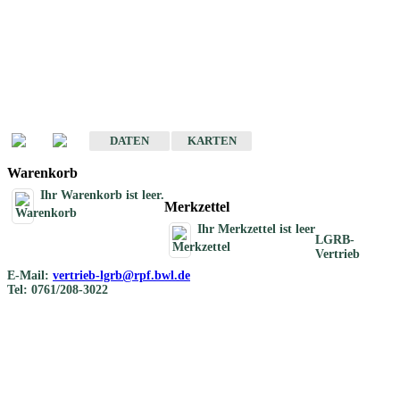
Geotouristische
Übersichtskarten
Geotouristische Karten von Baden-Württemberg 1 : 200 000
DATEN
KARTEN
Warenkorb
Ihr Warenkorb ist leer.
Merkzettel
Ihr Merkzettel ist leer
LGRB-
Vertrieb
E-Mail:
vertrieb-lgrb@rpf.bwl.de
Tel: 0761/208-3022