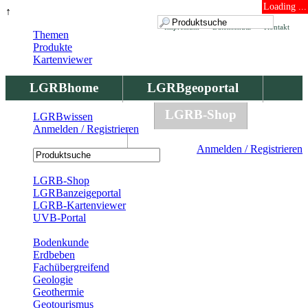
Loading ...
↑
Impressum
Datenschutz
Kontakt
Themen
Produkte
Kartenviewer
LGRBhome
LGRBgeoportal
LGRBbohrungen
LGRB-Shop
LGRBwissen
Anmelden / Registrieren
LGRBwissen
Anmelden / Registrieren
Registrierung
LGRB-Shop
LGRBanzeigeportal
LGRB-Kartenviewer
UVB-Portal
Produkte
Bodenkunde
Erdbeben
Fachübergreifend
Geologie
Geothermie
Geotourismus