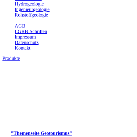
Hydrogeologie
Ingenieurgeologie
Rohstoffgeologie
Service
AGB
LGRB-Schriften
Impressum
Datenschutz
Kontakt
Produkte
Produkte des Themenbereichs
Geotourismus
Im Thema Geotourismus wird ein Überblick über die
bedeutendsten, geotouristischen Attraktionen, wie Geotope,
Lehrpfade, Höhlen, Besucherbergwerke, Aussichtsspunkte und
Naturschutzzentren in Baden-Württemberg gegeben.
Bitte wählen Sie ein Produkt im gewünschten Format aus.
Digitale Produkte, die direkt downloadbar sind, finden Sie auf
der
"Themenseite Geotourismus"
im
LGRBgeoportal
.