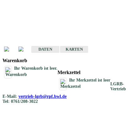
Geotouristische
Übersichtskarten
Geotouristische Karten von Baden-Württemberg 1 : 200 000
DATEN
KARTEN
Warenkorb
Ihr Warenkorb ist leer.
Merkzettel
Ihr Merkzettel ist leer
LGRB-
Vertrieb
E-Mail:
vertrieb-lgrb@rpf.bwl.de
Tel: 0761/208-3022