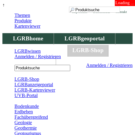
Loading ...
↑
Impressum
Datenschutz
Kontakt
Themen
Produkte
Kartenviewer
LGRBhome
LGRBgeoportal
LGRBbohrungen
LGRB-Shop
LGRBwissen
Anmelden / Registrieren
LGRBwissen
Anmelden / Registrieren
Registrierung
LGRB-Shop
LGRBanzeigeportal
LGRB-Kartenviewer
UVB-Portal
Produkte
Bodenkunde
Erdbeben
Fachübergreifend
Geologie
Geothermie
Geotourismus