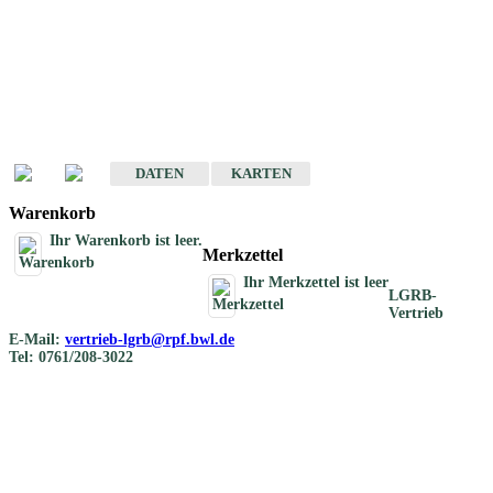
Geotouristische
Übersichtskarten
Geotouristische Karten von Baden-Württemberg 1 : 200 000
DATEN
KARTEN
Warenkorb
Ihr Warenkorb ist leer.
Merkzettel
Ihr Merkzettel ist leer
LGRB-
Vertrieb
E-Mail:
vertrieb-lgrb@rpf.bwl.de
Tel: 0761/208-3022