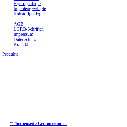
Hydrogeologie
Ingenieurgeologie
Rohstoffgeologie
Service
AGB
LGRB-Schriften
Impressum
Datenschutz
Kontakt
Produkte
Produkte des Themenbereichs
Geotourismus
Im Thema Geotourismus wird ein Überblick über die
bedeutendsten, geotouristischen Attraktionen, wie Geotope,
Lehrpfade, Höhlen, Besucherbergwerke, Aussichtsspunkte und
Naturschutzzentren in Baden-Württemberg gegeben.
Bitte wählen Sie ein Produkt im gewünschten Format aus.
Digitale Produkte, die direkt downloadbar sind, finden Sie auf
der
"Themenseite Geotourismus"
im
LGRBgeoportal
.