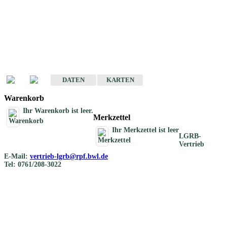
Geotouristische
Übersichtskarten
Geotouristische Karten von Baden-Württemberg 1 : 200 000
DATEN
KARTEN
Warenkorb
Ihr Warenkorb ist leer.
Merkzettel
Ihr Merkzettel ist leer
LGRB-
Vertrieb
E-Mail:
vertrieb-lgrb@rpf.bwl.de
Tel: 0761/208-3022