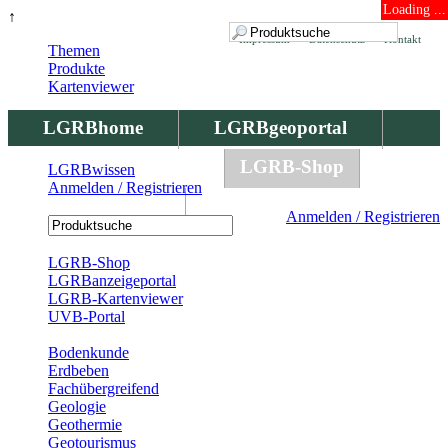
Loading ...
↑
Impressum
Datenschutz
Kontakt
Themen
Produkte
Kartenviewer
LGRBhome
LGRBgeoportal
LGRBbohrungen
LGRB-Shop
LGRBwissen
Anmelden / Registrieren
LGRBwissen
Anmelden / Registrieren
Registrierung
LGRB-Shop
LGRBanzeigeportal
LGRB-Kartenviewer
UVB-Portal
Produkte
Bodenkunde
Erdbeben
Fachübergreifend
Geologie
Geothermie
Geotourismus