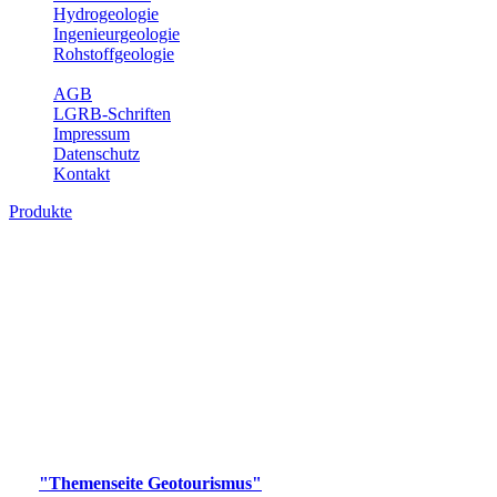
Hydrogeologie
Ingenieurgeologie
Rohstoffgeologie
Service
AGB
LGRB-Schriften
Impressum
Datenschutz
Kontakt
Produkte
Produkte des Themenbereichs
Geotourismus
Im Thema Geotourismus wird ein Überblick über die
bedeutendsten, geotouristischen Attraktionen, wie Geotope,
Lehrpfade, Höhlen, Besucherbergwerke, Aussichtsspunkte und
Naturschutzzentren in Baden-Württemberg gegeben.
Bitte wählen Sie ein Produkt im gewünschten Format aus.
Digitale Produkte, die direkt downloadbar sind, finden Sie auf
der
"Themenseite Geotourismus"
im
LGRBgeoportal
.