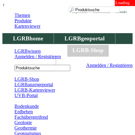
Loading ...
↑
Impressum
Datenschutz
Kontakt
Themen
Produkte
Kartenviewer
LGRBhome
LGRBgeoportal
LGRBbohrungen
LGRB-Shop
LGRBwissen
Anmelden / Registrieren
LGRBwissen
Anmelden / Registrieren
Registrierung
LGRB-Shop
LGRBanzeigeportal
LGRB-Kartenviewer
UVB-Portal
Produkte
Bodenkunde
Erdbeben
Fachübergreifend
Geologie
Geothermie
Geotourismus