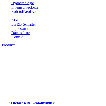
Hydrogeologie
Ingenieurgeologie
Rohstoffgeologie
Service
AGB
LGRB-Schriften
Impressum
Datenschutz
Kontakt
Produkte
Produkte des Themenbereichs
Geotourismus
Im Thema Geotourismus wird ein Überblick über die
bedeutendsten, geotouristischen Attraktionen, wie Geotope,
Lehrpfade, Höhlen, Besucherbergwerke, Aussichtsspunkte und
Naturschutzzentren in Baden-Württemberg gegeben.
Bitte wählen Sie ein Produkt im gewünschten Format aus.
Digitale Produkte, die direkt downloadbar sind, finden Sie auf
der
"Themenseite Geotourismus"
im
LGRBgeoportal
.