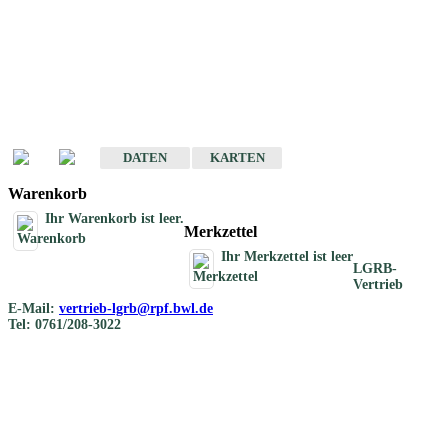
Geotouristische
Übersichtskarten
Geotouristische Karten von Baden-Württemberg 1 : 200 000
DATEN
KARTEN
Warenkorb
Ihr Warenkorb ist leer.
Merkzettel
Ihr Merkzettel ist leer
LGRB-
Vertrieb
E-Mail:
vertrieb-lgrb@rpf.bwl.de
Tel: 0761/208-3022