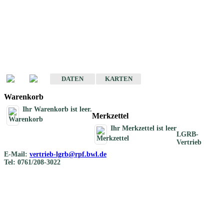
Geotouristische
Übersichtskarten
Geotouristische Karten von Baden-Württemberg 1 : 200 000
DATEN
KARTEN
Warenkorb
Ihr Warenkorb ist leer.
Merkzettel
Ihr Merkzettel ist leer
LGRB-
Vertrieb
E-Mail:
vertrieb-lgrb@rpf.bwl.de
Tel: 0761/208-3022