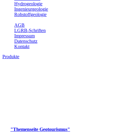
Hydrogeologie
Ingenieurgeologie
Rohstoffgeologie
Service
AGB
LGRB-Schriften
Impressum
Datenschutz
Kontakt
Produkte
Produkte des Themenbereichs
Geotourismus
Im Thema Geotourismus wird ein Überblick über die
bedeutendsten, geotouristischen Attraktionen, wie Geotope,
Lehrpfade, Höhlen, Besucherbergwerke, Aussichtsspunkte und
Naturschutzzentren in Baden-Württemberg gegeben.
Bitte wählen Sie ein Produkt im gewünschten Format aus.
Digitale Produkte, die direkt downloadbar sind, finden Sie auf
der
"Themenseite Geotourismus"
im
LGRBgeoportal
.