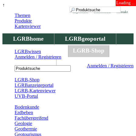
Loading ...
↑
Impressum
Datenschutz
Kontakt
Themen
Produkte
Kartenviewer
LGRBhome
LGRBgeoportal
LGRBbohrungen
LGRB-Shop
LGRBwissen
Anmelden / Registrieren
LGRBwissen
Anmelden / Registrieren
Registrierung
LGRB-Shop
LGRBanzeigeportal
LGRB-Kartenviewer
UVB-Portal
Produkte
Bodenkunde
Erdbeben
Fachübergreifend
Geologie
Geothermie
Geotourismus