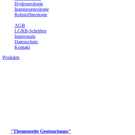
Hydrogeologie
Ingenieurgeologie
Rohstoffgeologie
Service
AGB
LGRB-Schriften
Impressum
Datenschutz
Kontakt
Produkte
Produkte des Themenbereichs
Geotourismus
Im Thema Geotourismus wird ein Überblick über die
bedeutendsten, geotouristischen Attraktionen, wie Geotope,
Lehrpfade, Höhlen, Besucherbergwerke, Aussichtsspunkte und
Naturschutzzentren in Baden-Württemberg gegeben.
Bitte wählen Sie ein Produkt im gewünschten Format aus.
Digitale Produkte, die direkt downloadbar sind, finden Sie auf
der
"Themenseite Geotourismus"
im
LGRBgeoportal
.