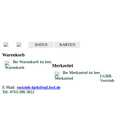
Geotouristische
Übersichtskarten
Geotouristische Karten von Baden-Württemberg 1 : 200 000
DATEN
KARTEN
Warenkorb
Ihr Warenkorb ist leer.
Merkzettel
Ihr Merkzettel ist leer
LGRB-
Vertrieb
E-Mail:
vertrieb-lgrb@rpf.bwl.de
Tel: 0761/208-3022