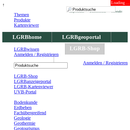
Loading ...
↑
Impressum
Datenschutz
Kontakt
Themen
Produkte
Kartenviewer
LGRBhome
LGRBgeoportal
LGRBbohrungen
LGRB-Shop
LGRBwissen
Anmelden / Registrieren
LGRBwissen
Anmelden / Registrieren
Registrierung
LGRB-Shop
LGRBanzeigeportal
LGRB-Kartenviewer
UVB-Portal
Produkte
Bodenkunde
Erdbeben
Fachübergreifend
Geologie
Geothermie
Geotourismus