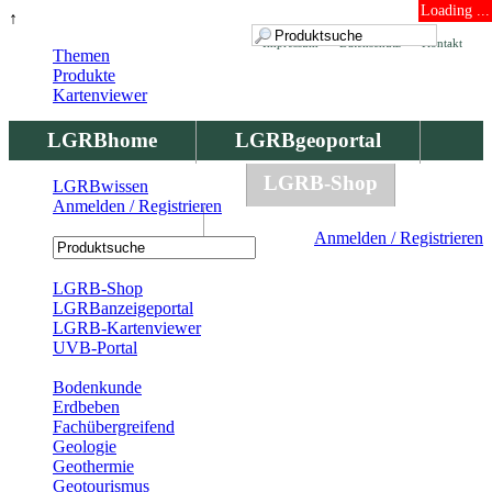
Loading ...
↑
Impressum
Datenschutz
Kontakt
Themen
Produkte
Kartenviewer
LGRBhome
LGRBgeoportal
LGRBbohrungen
LGRB-Shop
LGRBwissen
Anmelden / Registrieren
LGRBwissen
Anmelden / Registrieren
Registrierung
LGRB-Shop
LGRBanzeigeportal
LGRB-Kartenviewer
UVB-Portal
Produkte
Bodenkunde
Erdbeben
Fachübergreifend
Geologie
Geothermie
Geotourismus