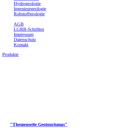
Hydrogeologie
Ingenieurgeologie
Rohstoffgeologie
Service
AGB
LGRB-Schriften
Impressum
Datenschutz
Kontakt
Produkte
Produkte des Themenbereichs
Geotourismus
Im Thema Geotourismus wird ein Überblick über die
bedeutendsten, geotouristischen Attraktionen, wie Geotope,
Lehrpfade, Höhlen, Besucherbergwerke, Aussichtsspunkte und
Naturschutzzentren in Baden-Württemberg gegeben.
Bitte wählen Sie ein Produkt im gewünschten Format aus.
Digitale Produkte, die direkt downloadbar sind, finden Sie auf
der
"Themenseite Geotourismus"
im
LGRBgeoportal
.