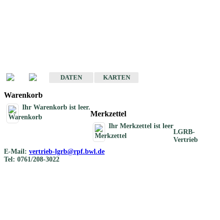
Geotouristische
Übersichtskarten
Geotouristische Karten von Baden-Württemberg 1 : 200 000
DATEN
KARTEN
Warenkorb
Ihr Warenkorb ist leer.
Merkzettel
Ihr Merkzettel ist leer
LGRB-
Vertrieb
E-Mail:
vertrieb-lgrb@rpf.bwl.de
Tel: 0761/208-3022