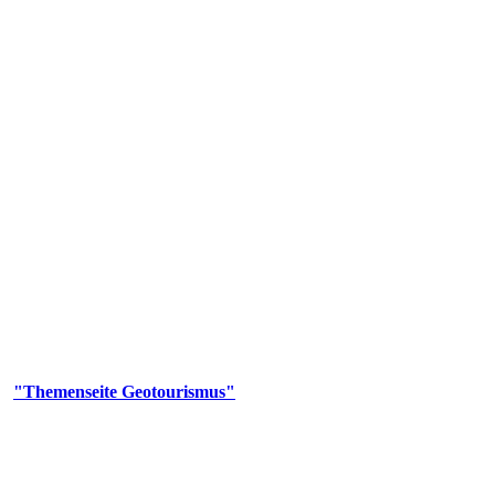
us
geotouristischen Attraktionen, wie Geotope, Lehrpfade, Höhlen, Besu
er
"Themenseite Geotourismus"
im
LGRBgeoportal
.
en