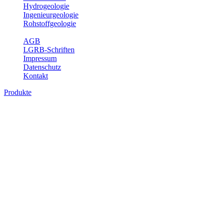
Hydrogeologie
Ingenieurgeologie
Rohstoffgeologie
Service
AGB
LGRB-Schriften
Impressum
Datenschutz
Kontakt
Produkte
Produkte des Themenbereichs Geotourism
Im Thema Geotourismus wird ein Überblick über die bedeutendsten, 
Württemberg gegeben.
Bitte wählen Sie ein Produkt im gewünschten Format aus.
Digitale Produkte, die direkt downloadbar sind, finden Sie auf d
Geotouristische Übersichtskart