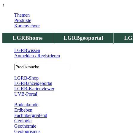
↑
Themen
Produkte
Kartenviewer
LGRBhome
LGRBgeoportal
LG
LGRBwissen
Anmelden / Registrieren
Registrierung
LGRB-Shop
LGRBanzeigeportal
LGRB-Kartenviewer
UVB-Portal
Produkte
Bodenkunde
Erdbeben
Fachübergreifend
Geologie
Geothermie
Geotourismus