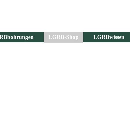
RBbohrungen
LGRB-Shop
LGRBwissen