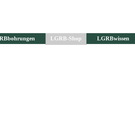
RBbohrungen
LGRB-Shop
LGRBwissen