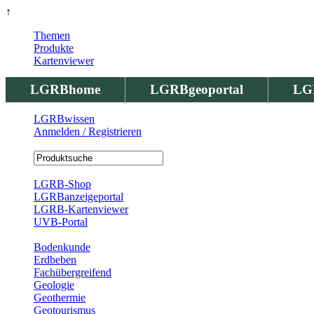
↑
Themen
Produkte
Kartenviewer
LGRBhome
LGRBgeoportal
LG
LGRBwissen
Anmelden / Registrieren
Registrierung
LGRB-Shop
LGRBanzeigeportal
LGRB-Kartenviewer
UVB-Portal
Produkte
Bodenkunde
Erdbeben
Fachübergreifend
Geologie
Geothermie
Geotourismus