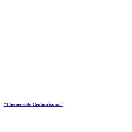
us
geotouristischen Attraktionen, wie Geotope, Lehrpfade, Höhlen, Besu
er
"Themenseite Geotourismus"
im
LGRBgeoportal
.
en