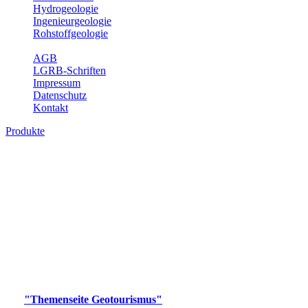
Hydrogeologie
Ingenieurgeologie
Rohstoffgeologie
Service
AGB
LGRB-Schriften
Impressum
Datenschutz
Kontakt
Produkte
Produkte des Themenbereichs
Geotourismus
Im Thema Geotourismus wird ein Überblick über die
bedeutendsten, geotouristischen Attraktionen, wie Geotope,
Lehrpfade, Höhlen, Besucherbergwerke, Aussichtsspunkte und
Naturschutzzentren in Baden-Württemberg gegeben.
Bitte wählen Sie ein Produkt im gewünschten Format aus.
Digitale Produkte, die direkt downloadbar sind, finden Sie auf
der
"Themenseite Geotourismus"
im
LGRBgeoportal
.