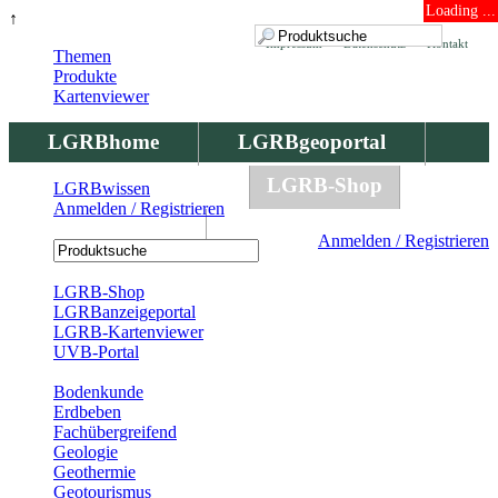
Loading ...
↑
Impressum
Datenschutz
Kontakt
Themen
Produkte
Kartenviewer
LGRBhome
LGRBgeoportal
LGRBbohrungen
LGRB-Shop
LGRBwissen
Anmelden / Registrieren
LGRBwissen
Anmelden / Registrieren
Registrierung
LGRB-Shop
LGRBanzeigeportal
LGRB-Kartenviewer
UVB-Portal
Produkte
Bodenkunde
Erdbeben
Fachübergreifend
Geologie
Geothermie
Geotourismus