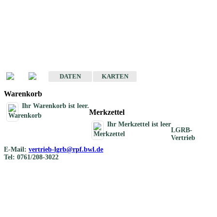
Geotouristische
Übersichtskarten
Geotouristische Karten von Baden-Württemberg 1 : 200 000
DATEN
KARTEN
Warenkorb
Ihr Warenkorb ist leer.
Merkzettel
Ihr Merkzettel ist leer
LGRB-
Vertrieb
E-Mail:
vertrieb-lgrb@rpf.bwl.de
Tel: 0761/208-3022