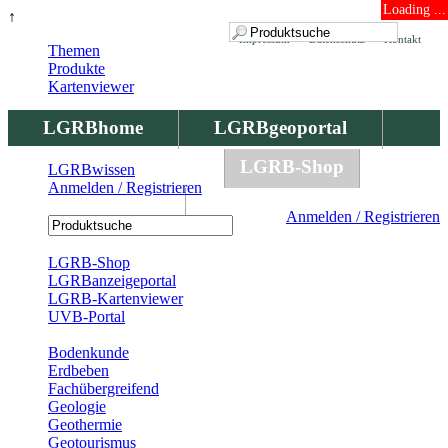
Loading ...
↑
Impressum
Datenschutz
Kontakt
Themen
Produkte
Kartenviewer
LGRBhome
LGRBgeoportal
LGRBbohrungen
LGRB-Shop
LGRBwissen
Anmelden / Registrieren
LGRBwissen
Anmelden / Registrieren
Registrierung
LGRB-Shop
LGRBanzeigeportal
LGRB-Kartenviewer
UVB-Portal
Produkte
Bodenkunde
Erdbeben
Fachübergreifend
Geologie
Geothermie
Geotourismus