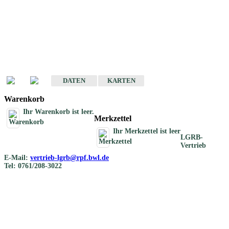
Geotouristische
Übersichtskarten
Geotouristische Karten von Baden-Württemberg 1 : 200 000
DATEN
KARTEN
Warenkorb
Ihr Warenkorb ist leer.
Merkzettel
Ihr Merkzettel ist leer
LGRB-
Vertrieb
E-Mail:
vertrieb-lgrb@rpf.bwl.de
Tel: 0761/208-3022