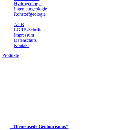
Hydrogeologie
Ingenieurgeologie
Rohstoffgeologie
Service
AGB
LGRB-Schriften
Impressum
Datenschutz
Kontakt
Produkte
Produkte des Themenbereichs
Geotourismus
Im Thema Geotourismus wird ein Überblick über die
bedeutendsten, geotouristischen Attraktionen, wie Geotope,
Lehrpfade, Höhlen, Besucherbergwerke, Aussichtsspunkte und
Naturschutzzentren in Baden-Württemberg gegeben.
Bitte wählen Sie ein Produkt im gewünschten Format aus.
Digitale Produkte, die direkt downloadbar sind, finden Sie auf
der
"Themenseite Geotourismus"
im
LGRBgeoportal
.