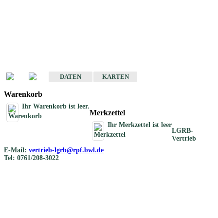
Geotouristische
Übersichtskarten
Geotouristische Karten von Baden-Württemberg 1 : 200 000
DATEN
KARTEN
Warenkorb
Ihr Warenkorb ist leer.
Merkzettel
Ihr Merkzettel ist leer
LGRB-
Vertrieb
E-Mail:
vertrieb-lgrb@rpf.bwl.de
Tel: 0761/208-3022