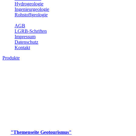
Hydrogeologie
Ingenieurgeologie
Rohstoffgeologie
Service
AGB
LGRB-Schriften
Impressum
Datenschutz
Kontakt
Produkte
Produkte des Themenbereichs
Geotourismus
Im Thema Geotourismus wird ein Überblick über die
bedeutendsten, geotouristischen Attraktionen, wie Geotope,
Lehrpfade, Höhlen, Besucherbergwerke, Aussichtsspunkte und
Naturschutzzentren in Baden-Württemberg gegeben.
Bitte wählen Sie ein Produkt im gewünschten Format aus.
Digitale Produkte, die direkt downloadbar sind, finden Sie auf
der
"Themenseite Geotourismus"
im
LGRBgeoportal
.