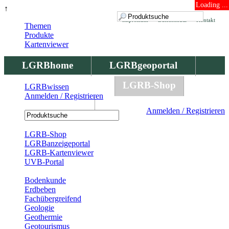
Loading ...
↑
Impressum
Datenschutz
Kontakt
Themen
Produkte
Kartenviewer
LGRBhome
LGRBgeoportal
LGRBbohrungen
LGRB-Shop
LGRBwissen
Anmelden / Registrieren
LGRBwissen
Anmelden / Registrieren
Registrierung
LGRB-Shop
LGRBanzeigeportal
LGRB-Kartenviewer
UVB-Portal
Produkte
Bodenkunde
Erdbeben
Fachübergreifend
Geologie
Geothermie
Geotourismus