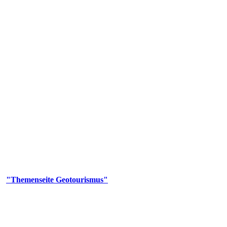
us
geotouristischen Attraktionen, wie Geotope, Lehrpfade, Höhlen, Besu
er
"Themenseite Geotourismus"
im
LGRBgeoportal
.
en