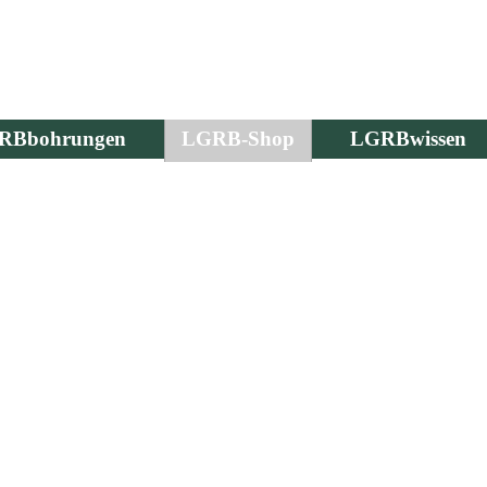
RBbohrungen
LGRB-Shop
LGRBwissen