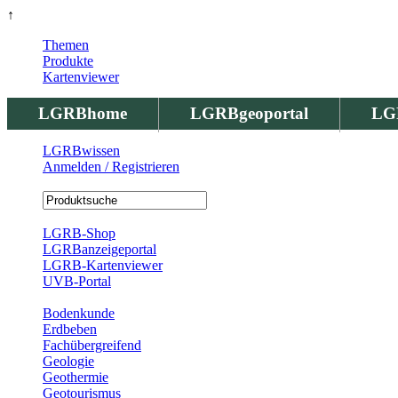
↑
Themen
Produkte
Kartenviewer
LGRBhome
LGRBgeoportal
LG
LGRBwissen
Anmelden / Registrieren
Registrierung
LGRB-Shop
LGRBanzeigeportal
LGRB-Kartenviewer
UVB-Portal
Produkte
Bodenkunde
Erdbeben
Fachübergreifend
Geologie
Geothermie
Geotourismus