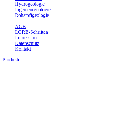
Hydrogeologie
Ingenieurgeologie
Rohstoffgeologie
Service
AGB
LGRB-Schriften
Impressum
Datenschutz
Kontakt
Produkte
Produkte des Themenbereichs Geotourism
Im Thema Geotourismus wird ein Überblick über die bedeutendsten, 
Württemberg gegeben.
Bitte wählen Sie ein Produkt im gewünschten Format aus.
Digitale Produkte, die direkt downloadbar sind, finden Sie auf d
Geotouristische Übersichtskart