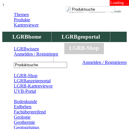
Loading ...
↑
Impressum
Datenschutz
Kontakt
Themen
Produkte
Kartenviewer
LGRBhome
LGRBgeoportal
LGRBbohrungen
LGRB-Shop
LGRBwissen
Anmelden / Registrieren
LGRBwissen
Anmelden / Registrieren
Registrierung
LGRB-Shop
LGRBanzeigeportal
LGRB-Kartenviewer
UVB-Portal
Produkte
Bodenkunde
Erdbeben
Fachübergreifend
Geologie
Geothermie
Geotourismus