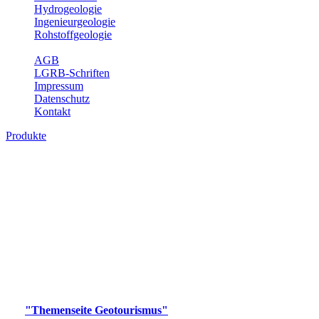
Hydrogeologie
Ingenieurgeologie
Rohstoffgeologie
Service
AGB
LGRB-Schriften
Impressum
Datenschutz
Kontakt
Produkte
Produkte des Themenbereichs
Geotourismus
Im Thema Geotourismus wird ein Überblick über die
bedeutendsten, geotouristischen Attraktionen, wie Geotope,
Lehrpfade, Höhlen, Besucherbergwerke, Aussichtsspunkte und
Naturschutzzentren in Baden-Württemberg gegeben.
Bitte wählen Sie ein Produkt im gewünschten Format aus.
Digitale Produkte, die direkt downloadbar sind, finden Sie auf
der
"Themenseite Geotourismus"
im
LGRBgeoportal
.