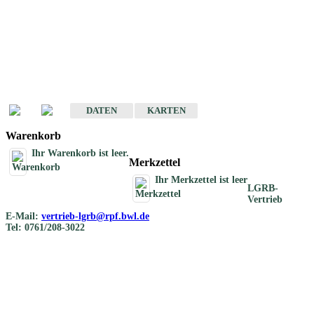
Geotouristische
Übersichtskarten
Geotouristische Karten von Baden-Württemberg 1 : 200 000
DATEN
KARTEN
Warenkorb
Ihr Warenkorb ist leer.
Merkzettel
Ihr Merkzettel ist leer
LGRB-
Vertrieb
E-Mail:
vertrieb-lgrb@rpf.bwl.de
Tel: 0761/208-3022