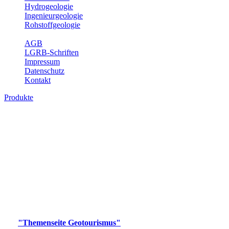
Hydrogeologie
Ingenieurgeologie
Rohstoffgeologie
Service
AGB
LGRB-Schriften
Impressum
Datenschutz
Kontakt
Produkte
Produkte des Themenbereichs
Geotourismus
Im Thema Geotourismus wird ein Überblick über die
bedeutendsten, geotouristischen Attraktionen, wie Geotope,
Lehrpfade, Höhlen, Besucherbergwerke, Aussichtsspunkte und
Naturschutzzentren in Baden-Württemberg gegeben.
Bitte wählen Sie ein Produkt im gewünschten Format aus.
Digitale Produkte, die direkt downloadbar sind, finden Sie auf
der
"Themenseite Geotourismus"
im
LGRBgeoportal
.