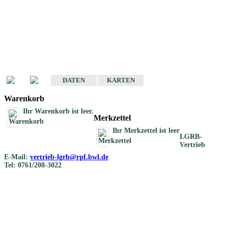
Geotouristische
Übersichtskarten
Geotouristische Karten von Baden-Württemberg 1 : 200 000
DATEN
KARTEN
Warenkorb
Ihr Warenkorb ist leer.
Merkzettel
Ihr Merkzettel ist leer
LGRB-
Vertrieb
E-Mail:
vertrieb-lgrb@rpf.bwl.de
Tel: 0761/208-3022