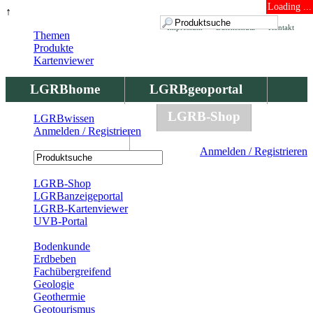
Loading ...
↑
Impressum
Datenschutz
Kontakt
Themen
Produkte
Kartenviewer
LGRBhome
LGRBgeoportal
LGRBbohrungen
LGRB-Shop
LGRBwissen
Anmelden / Registrieren
LGRBwissen
Anmelden / Registrieren
Registrierung
LGRB-Shop
LGRBanzeigeportal
LGRB-Kartenviewer
UVB-Portal
Produkte
Bodenkunde
Erdbeben
Fachübergreifend
Geologie
Geothermie
Geotourismus