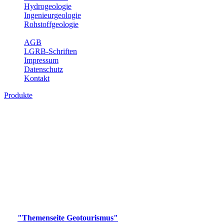
Hydrogeologie
Ingenieurgeologie
Rohstoffgeologie
Service
AGB
LGRB-Schriften
Impressum
Datenschutz
Kontakt
Produkte
Produkte des Themenbereichs
Geotourismus
Im Thema Geotourismus wird ein Überblick über die
bedeutendsten, geotouristischen Attraktionen, wie Geotope,
Lehrpfade, Höhlen, Besucherbergwerke, Aussichtsspunkte und
Naturschutzzentren in Baden-Württemberg gegeben.
Bitte wählen Sie ein Produkt im gewünschten Format aus.
Digitale Produkte, die direkt downloadbar sind, finden Sie auf
der
"Themenseite Geotourismus"
im
LGRBgeoportal
.