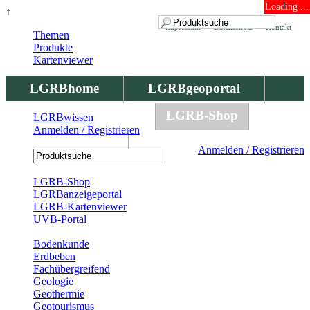
Loading ...
↑
Impressum
Datenschutz
Kontakt
Themen
Produkte
Kartenviewer
LGRBhome
LGRBgeoportal
LGRBbohrungen
LGRB-Shop
LGRBwissen
Anmelden / Registrieren
LGRBwissen
Anmelden / Registrieren
Registrierung
LGRB-Shop
LGRBanzeigeportal
LGRB-Kartenviewer
UVB-Portal
Produkte
Bodenkunde
Erdbeben
Fachübergreifend
Geologie
Geothermie
Geotourismus