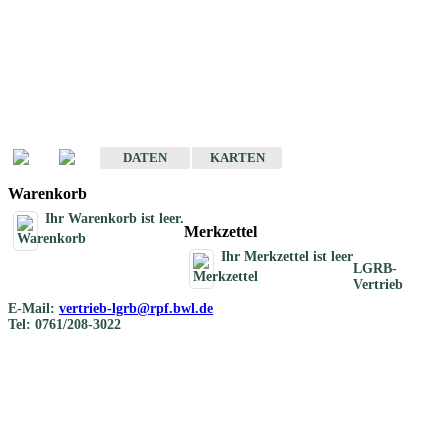
Geotouristische
Übersichtskarten
Geotouristische Karten von Baden-Württemberg 1 : 200 000
DATEN
KARTEN
Warenkorb
Ihr Warenkorb ist leer.
Merkzettel
Ihr Merkzettel ist leer
LGRB-
Vertrieb
E-Mail:
vertrieb-lgrb@rpf.bwl.de
Tel: 0761/208-3022