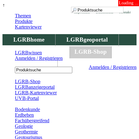
Loading ...
↑
Impressum
Datenschutz
Kontakt
Themen
Produkte
Kartenviewer
LGRBhome
LGRBgeoportal
LGRBbohrungen
LGRB-Shop
LGRBwissen
Anmelden / Registrieren
LGRBwissen
Anmelden / Registrieren
Registrierung
LGRB-Shop
LGRBanzeigeportal
LGRB-Kartenviewer
UVB-Portal
Produkte
Bodenkunde
Erdbeben
Fachübergreifend
Geologie
Geothermie
Geotourismus