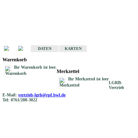
Geotouristische
Übersichtskarten
Geotouristische Karten von Baden-Württemberg 1 : 200 000
DATEN
KARTEN
Warenkorb
Ihr Warenkorb ist leer.
Merkzettel
Ihr Merkzettel ist leer
LGRB-
Vertrieb
E-Mail:
vertrieb-lgrb@rpf.bwl.de
Tel: 0761/208-3022