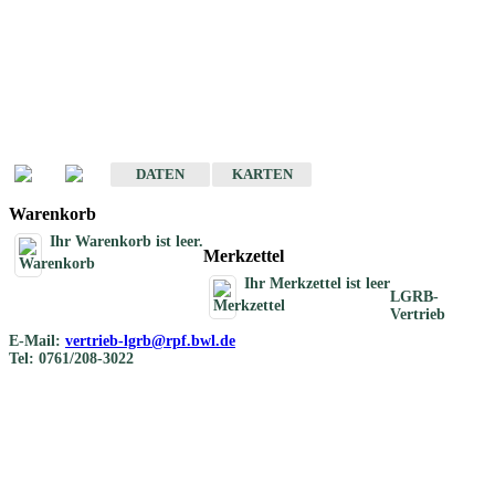
Geotouristische
Übersichtskarten
Geotouristische Karten von Baden-Württemberg 1 : 200 000
DATEN
KARTEN
Warenkorb
Ihr Warenkorb ist leer.
Merkzettel
Ihr Merkzettel ist leer
LGRB-
Vertrieb
E-Mail:
vertrieb-lgrb@rpf.bwl.de
Tel: 0761/208-3022