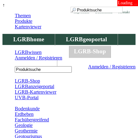
Loading ...
↑
Impressum
Datenschutz
Kontakt
Themen
Produkte
Kartenviewer
LGRBhome
LGRBgeoportal
LGRBbohrungen
LGRB-Shop
LGRBwissen
Anmelden / Registrieren
LGRBwissen
Anmelden / Registrieren
Registrierung
LGRB-Shop
LGRBanzeigeportal
LGRB-Kartenviewer
UVB-Portal
Produkte
Bodenkunde
Erdbeben
Fachübergreifend
Geologie
Geothermie
Geotourismus