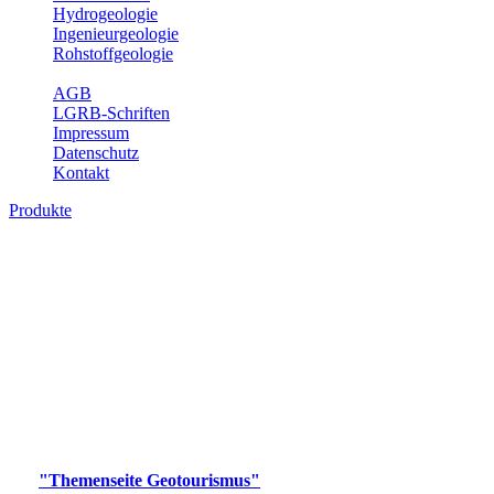
Hydrogeologie
Ingenieurgeologie
Rohstoffgeologie
Service
AGB
LGRB-Schriften
Impressum
Datenschutz
Kontakt
Produkte
Produkte des Themenbereichs
Geotourismus
Im Thema Geotourismus wird ein Überblick über die
bedeutendsten, geotouristischen Attraktionen, wie Geotope,
Lehrpfade, Höhlen, Besucherbergwerke, Aussichtsspunkte und
Naturschutzzentren in Baden-Württemberg gegeben.
Bitte wählen Sie ein Produkt im gewünschten Format aus.
Digitale Produkte, die direkt downloadbar sind, finden Sie auf
der
"Themenseite Geotourismus"
im
LGRBgeoportal
.