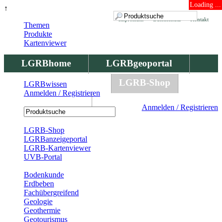
Loading ...
↑
Impressum
Datenschutz
Kontakt
Themen
Produkte
Kartenviewer
LGRBhome
LGRBgeoportal
LGRBbohrungen
LGRB-Shop
LGRBwissen
Anmelden / Registrieren
LGRBwissen
Anmelden / Registrieren
Registrierung
LGRB-Shop
LGRBanzeigeportal
LGRB-Kartenviewer
UVB-Portal
Produkte
Bodenkunde
Erdbeben
Fachübergreifend
Geologie
Geothermie
Geotourismus