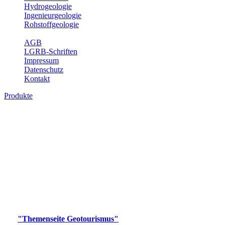
Hydrogeologie
Ingenieurgeologie
Rohstoffgeologie
Service
AGB
LGRB-Schriften
Impressum
Datenschutz
Kontakt
Produkte
Produkte des Themenbereichs
Geotourismus
Im Thema Geotourismus wird ein Überblick über die
bedeutendsten, geotouristischen Attraktionen, wie Geotope,
Lehrpfade, Höhlen, Besucherbergwerke, Aussichtsspunkte und
Naturschutzzentren in Baden-Württemberg gegeben.
Bitte wählen Sie ein Produkt im gewünschten Format aus.
Digitale Produkte, die direkt downloadbar sind, finden Sie auf
der
"Themenseite Geotourismus"
im
LGRBgeoportal
.