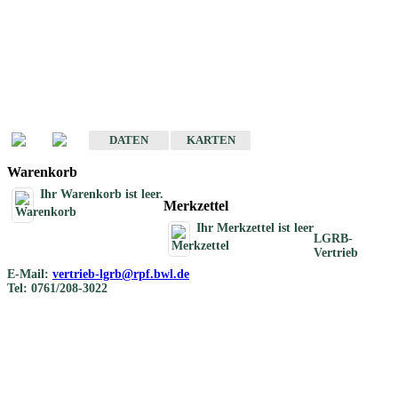
Geotouristische
Übersichtskarten
Geotouristische Karten von Baden-Württemberg 1 : 200 000
DATEN
KARTEN
Warenkorb
Ihr Warenkorb ist leer.
Merkzettel
Ihr Merkzettel ist leer
LGRB-
Vertrieb
E-Mail:
vertrieb-lgrb@rpf.bwl.de
Tel: 0761/208-3022