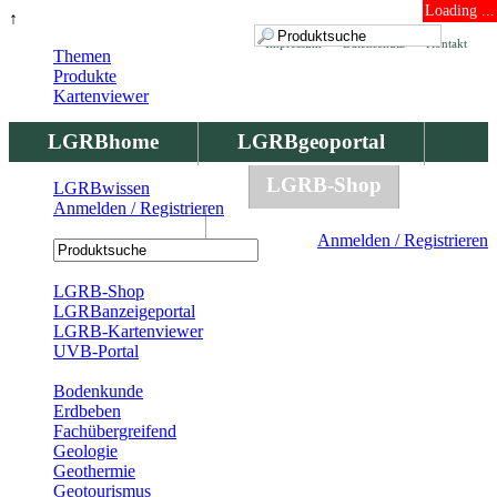
Loading ...
↑
Impressum
Datenschutz
Kontakt
Themen
Produkte
Kartenviewer
LGRBhome
LGRBgeoportal
LGRBbohrungen
LGRB-Shop
LGRBwissen
Anmelden / Registrieren
LGRBwissen
Anmelden / Registrieren
Registrierung
LGRB-Shop
LGRBanzeigeportal
LGRB-Kartenviewer
UVB-Portal
Produkte
Bodenkunde
Erdbeben
Fachübergreifend
Geologie
Geothermie
Geotourismus