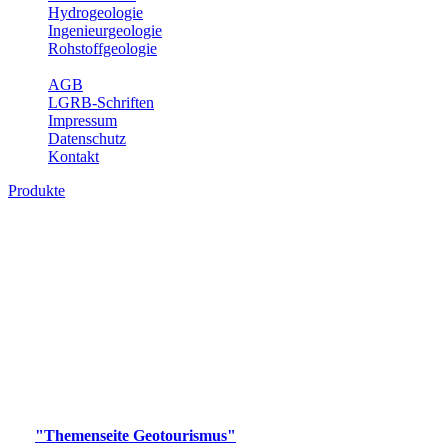
Hydrogeologie
Ingenieurgeologie
Rohstoffgeologie
Service
AGB
LGRB-Schriften
Impressum
Datenschutz
Kontakt
Produkte
Produkte des Themenbereichs
Geotourismus
Im Thema Geotourismus wird ein Überblick über die
bedeutendsten, geotouristischen Attraktionen, wie Geotope,
Lehrpfade, Höhlen, Besucherbergwerke, Aussichtsspunkte und
Naturschutzzentren in Baden-Württemberg gegeben.
Bitte wählen Sie ein Produkt im gewünschten Format aus.
Digitale Produkte, die direkt downloadbar sind, finden Sie auf
der
"Themenseite Geotourismus"
im
LGRBgeoportal
.