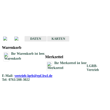
Geotouristische
Übersichtskarten
Geotouristische Karten von Baden-Württemberg 1 : 200 000
DATEN
KARTEN
Warenkorb
Ihr Warenkorb ist leer.
Merkzettel
Ihr Merkzettel ist leer
LGRB-
Vertrieb
E-Mail:
vertrieb-lgrb@rpf.bwl.de
Tel: 0761/208-3022