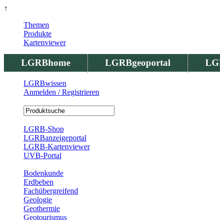
↑
Themen
Produkte
Kartenviewer
LGRBhome
LGRBgeoportal
LG
LGRBwissen
Anmelden / Registrieren
Registrierung
LGRB-Shop
LGRBanzeigeportal
LGRB-Kartenviewer
UVB-Portal
Produkte
Bodenkunde
Erdbeben
Fachübergreifend
Geologie
Geothermie
Geotourismus