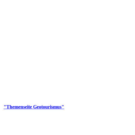
us
geotouristischen Attraktionen, wie Geotope, Lehrpfade, Höhlen, Besu
er
"Themenseite Geotourismus"
im
LGRBgeoportal
.
en