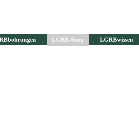
RBbohrungen
LGRB-Shop
LGRBwissen