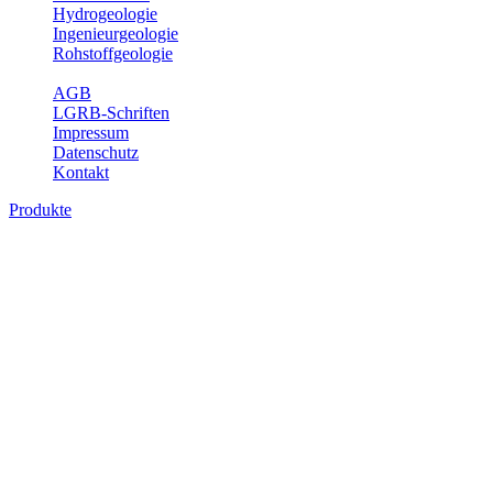
Hydrogeologie
Ingenieurgeologie
Rohstoffgeologie
Service
AGB
LGRB-Schriften
Impressum
Datenschutz
Kontakt
Produkte
Produkte des Themenbereichs Geotourism
Im Thema Geotourismus wird ein Überblick über die bedeutendsten, 
Württemberg gegeben.
Bitte wählen Sie ein Produkt im gewünschten Format aus.
Digitale Produkte, die direkt downloadbar sind, finden Sie auf d
Geotouristische Übersichtskart