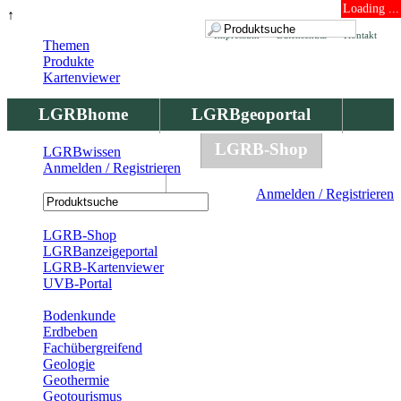
Loading ...
↑
Impressum
Datenschutz
Kontakt
Themen
Produkte
Kartenviewer
LGRBhome
LGRBgeoportal
LGRBbohrungen
LGRB-Shop
LGRBwissen
Anmelden / Registrieren
LGRBwissen
Anmelden / Registrieren
Registrierung
LGRB-Shop
LGRBanzeigeportal
LGRB-Kartenviewer
UVB-Portal
Produkte
Bodenkunde
Erdbeben
Fachübergreifend
Geologie
Geothermie
Geotourismus