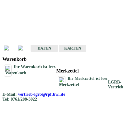
Geotouristische
Übersichtskarten
Geotouristische Karten von Baden-Württemberg 1 : 200 000
DATEN
KARTEN
Warenkorb
Ihr Warenkorb ist leer.
Merkzettel
Ihr Merkzettel ist leer
LGRB-
Vertrieb
E-Mail:
vertrieb-lgrb@rpf.bwl.de
Tel: 0761/208-3022