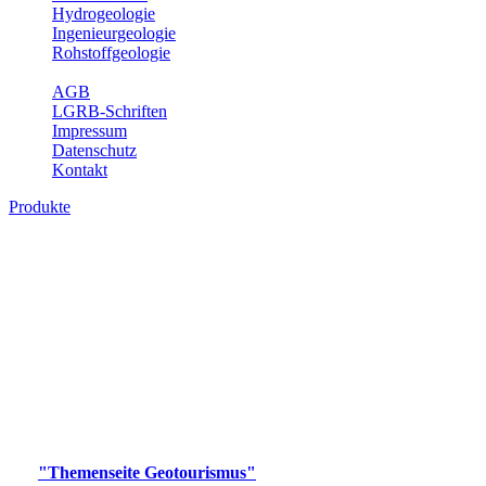
Hydrogeologie
Ingenieurgeologie
Rohstoffgeologie
Service
AGB
LGRB-Schriften
Impressum
Datenschutz
Kontakt
Produkte
Produkte des Themenbereichs
Geotourismus
Im Thema Geotourismus wird ein Überblick über die
bedeutendsten, geotouristischen Attraktionen, wie Geotope,
Lehrpfade, Höhlen, Besucherbergwerke, Aussichtsspunkte und
Naturschutzzentren in Baden-Württemberg gegeben.
Bitte wählen Sie ein Produkt im gewünschten Format aus.
Digitale Produkte, die direkt downloadbar sind, finden Sie auf
der
"Themenseite Geotourismus"
im
LGRBgeoportal
.