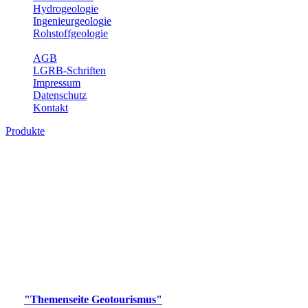
Hydrogeologie
Ingenieurgeologie
Rohstoffgeologie
Service
AGB
LGRB-Schriften
Impressum
Datenschutz
Kontakt
Produkte
Produkte des Themenbereichs
Geotourismus
Im Thema Geotourismus wird ein Überblick über die
bedeutendsten, geotouristischen Attraktionen, wie Geotope,
Lehrpfade, Höhlen, Besucherbergwerke, Aussichtsspunkte und
Naturschutzzentren in Baden-Württemberg gegeben.
Bitte wählen Sie ein Produkt im gewünschten Format aus.
Digitale Produkte, die direkt downloadbar sind, finden Sie auf
der
"Themenseite Geotourismus"
im
LGRBgeoportal
.