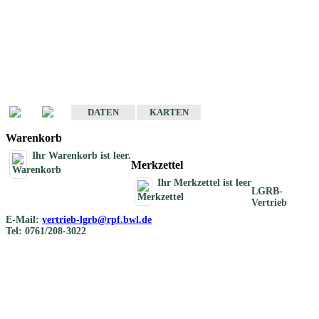
Geotouristische
Übersichtskarten
Geotouristische Karten von Baden-Württemberg 1 : 200 000
DATEN
KARTEN
Warenkorb
Ihr Warenkorb ist leer.
Merkzettel
Ihr Merkzettel ist leer
LGRB-
Vertrieb
E-Mail:
vertrieb-lgrb@rpf.bwl.de
Tel: 0761/208-3022