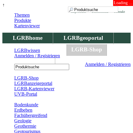
Loading ...
↑
Impressum
Datenschutz
Kontakt
Themen
Produkte
Kartenviewer
LGRBhome
LGRBgeoportal
LGRBbohrungen
LGRB-Shop
LGRBwissen
Anmelden / Registrieren
LGRBwissen
Anmelden / Registrieren
Registrierung
LGRB-Shop
LGRBanzeigeportal
LGRB-Kartenviewer
UVB-Portal
Produkte
Bodenkunde
Erdbeben
Fachübergreifend
Geologie
Geothermie
Geotourismus