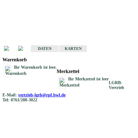
Geotouristische
Übersichtskarten
Geotouristische Karten von Baden-Württemberg 1 : 200 000
DATEN
KARTEN
Warenkorb
Ihr Warenkorb ist leer.
Merkzettel
Ihr Merkzettel ist leer
LGRB-
Vertrieb
E-Mail:
vertrieb-lgrb@rpf.bwl.de
Tel: 0761/208-3022