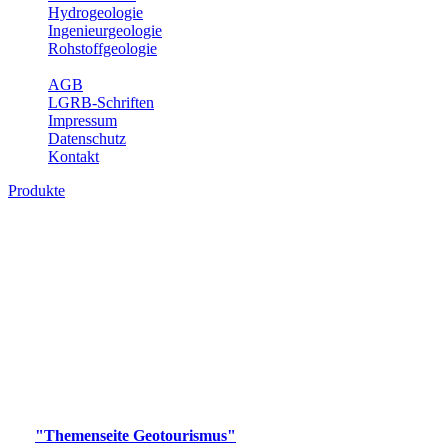
Hydrogeologie
Ingenieurgeologie
Rohstoffgeologie
Service
AGB
LGRB-Schriften
Impressum
Datenschutz
Kontakt
Produkte
Produkte des Themenbereichs
Geotourismus
Im Thema Geotourismus wird ein Überblick über die
bedeutendsten, geotouristischen Attraktionen, wie Geotope,
Lehrpfade, Höhlen, Besucherbergwerke, Aussichtsspunkte und
Naturschutzzentren in Baden-Württemberg gegeben.
Bitte wählen Sie ein Produkt im gewünschten Format aus.
Digitale Produkte, die direkt downloadbar sind, finden Sie auf
der
"Themenseite Geotourismus"
im
LGRBgeoportal
.