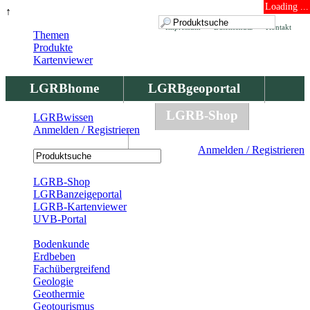
Loading ...
↑
Impressum
Datenschutz
Kontakt
Themen
Produkte
Kartenviewer
LGRBhome
LGRBgeoportal
LGRBbohrungen
LGRB-Shop
LGRBwissen
Anmelden / Registrieren
LGRBwissen
Anmelden / Registrieren
Registrierung
LGRB-Shop
LGRBanzeigeportal
LGRB-Kartenviewer
UVB-Portal
Produkte
Bodenkunde
Erdbeben
Fachübergreifend
Geologie
Geothermie
Geotourismus