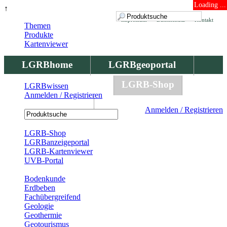
Loading ...
↑
Impressum
Datenschutz
Kontakt
Themen
Produkte
Kartenviewer
LGRBhome
LGRBgeoportal
LGRBbohrungen
LGRB-Shop
LGRBwissen
Anmelden / Registrieren
LGRBwissen
Anmelden / Registrieren
Registrierung
LGRB-Shop
LGRBanzeigeportal
LGRB-Kartenviewer
UVB-Portal
Produkte
Bodenkunde
Erdbeben
Fachübergreifend
Geologie
Geothermie
Geotourismus