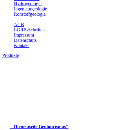
Hydrogeologie
Ingenieurgeologie
Rohstoffgeologie
Service
AGB
LGRB-Schriften
Impressum
Datenschutz
Kontakt
Produkte
Produkte des Themenbereichs
Geotourismus
Im Thema Geotourismus wird ein Überblick über die
bedeutendsten, geotouristischen Attraktionen, wie Geotope,
Lehrpfade, Höhlen, Besucherbergwerke, Aussichtsspunkte und
Naturschutzzentren in Baden-Württemberg gegeben.
Bitte wählen Sie ein Produkt im gewünschten Format aus.
Digitale Produkte, die direkt downloadbar sind, finden Sie auf
der
"Themenseite Geotourismus"
im
LGRBgeoportal
.