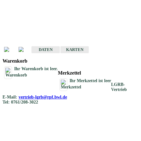
Geotouristische
Übersichtskarten
Geotouristische Karten von Baden-Württemberg 1 : 200 000
DATEN
KARTEN
Warenkorb
Ihr Warenkorb ist leer.
Merkzettel
Ihr Merkzettel ist leer
LGRB-
Vertrieb
E-Mail:
vertrieb-lgrb@rpf.bwl.de
Tel: 0761/208-3022