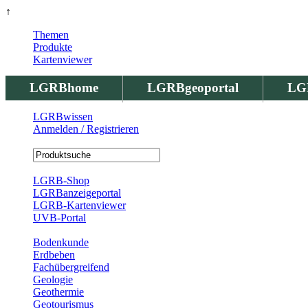
↑
Themen
Produkte
Kartenviewer
LGRBhome
LGRBgeoportal
LG
LGRBwissen
Anmelden / Registrieren
Registrierung
LGRB-Shop
LGRBanzeigeportal
LGRB-Kartenviewer
UVB-Portal
Produkte
Bodenkunde
Erdbeben
Fachübergreifend
Geologie
Geothermie
Geotourismus