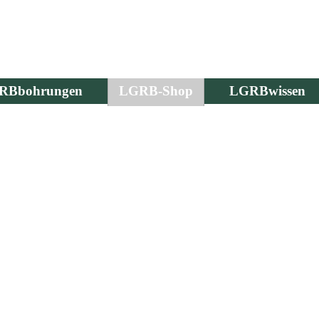
RBbohrungen
LGRB-Shop
LGRBwissen