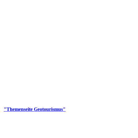
us
geotouristischen Attraktionen, wie Geotope, Lehrpfade, Höhlen, Besu
er
"Themenseite Geotourismus"
im
LGRBgeoportal
.
en