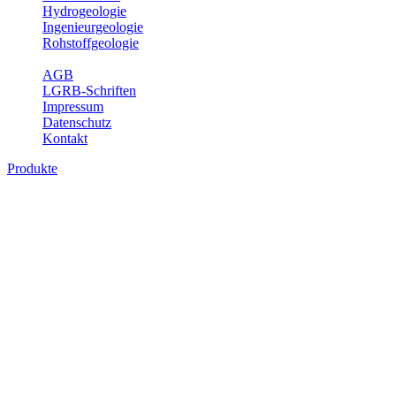
Hydrogeologie
Ingenieurgeologie
Rohstoffgeologie
Service
AGB
LGRB-Schriften
Impressum
Datenschutz
Kontakt
Produkte
Produkte des Themenbereichs Geotourism
Im Thema Geotourismus wird ein Überblick über die bedeutendsten, 
Württemberg gegeben.
Bitte wählen Sie ein Produkt im gewünschten Format aus.
Digitale Produkte, die direkt downloadbar sind, finden Sie auf d
Geotouristische Übersichtskart