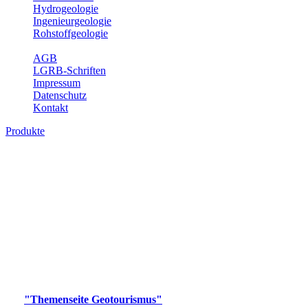
Hydrogeologie
Ingenieurgeologie
Rohstoffgeologie
Service
AGB
LGRB-Schriften
Impressum
Datenschutz
Kontakt
Produkte
Produkte des Themenbereichs
Geotourismus
Im Thema Geotourismus wird ein Überblick über die
bedeutendsten, geotouristischen Attraktionen, wie Geotope,
Lehrpfade, Höhlen, Besucherbergwerke, Aussichtsspunkte und
Naturschutzzentren in Baden-Württemberg gegeben.
Bitte wählen Sie ein Produkt im gewünschten Format aus.
Digitale Produkte, die direkt downloadbar sind, finden Sie auf
der
"Themenseite Geotourismus"
im
LGRBgeoportal
.