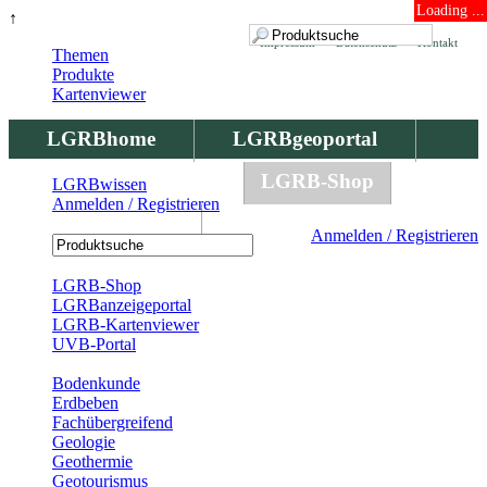
Loading ...
↑
Impressum
Datenschutz
Kontakt
Themen
Produkte
Kartenviewer
LGRBhome
LGRBgeoportal
LGRBbohrungen
LGRB-Shop
LGRBwissen
Anmelden / Registrieren
LGRBwissen
Anmelden / Registrieren
Registrierung
LGRB-Shop
LGRBanzeigeportal
LGRB-Kartenviewer
UVB-Portal
Produkte
Bodenkunde
Erdbeben
Fachübergreifend
Geologie
Geothermie
Geotourismus