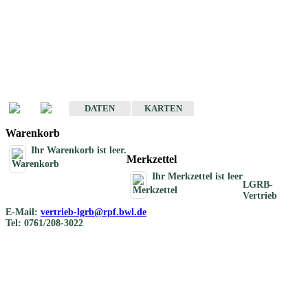
Geotouristische
Übersichtskarten
Geotouristische Karten von Baden-Württemberg 1 : 200 000
DATEN
KARTEN
Warenkorb
Ihr Warenkorb ist leer.
Merkzettel
Ihr Merkzettel ist leer
LGRB-
Vertrieb
E-Mail:
vertrieb-lgrb@rpf.bwl.de
Tel: 0761/208-3022