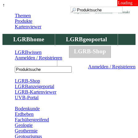
Loading ...
↑
Impressum
Datenschutz
Kontakt
Themen
Produkte
Kartenviewer
LGRBhome
LGRBgeoportal
LGRBbohrungen
LGRB-Shop
LGRBwissen
Anmelden / Registrieren
LGRBwissen
Anmelden / Registrieren
Registrierung
LGRB-Shop
LGRBanzeigeportal
LGRB-Kartenviewer
UVB-Portal
Produkte
Bodenkunde
Erdbeben
Fachübergreifend
Geologie
Geothermie
Geotourismus