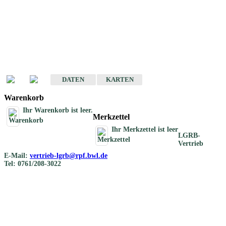
Geotouristische
Übersichtskarten
Geotouristische Karten von Baden-Württemberg 1 : 200 000
DATEN
KARTEN
Warenkorb
Ihr Warenkorb ist leer.
Merkzettel
Ihr Merkzettel ist leer
LGRB-
Vertrieb
E-Mail:
vertrieb-lgrb@rpf.bwl.de
Tel: 0761/208-3022