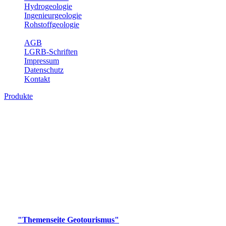
Hydrogeologie
Ingenieurgeologie
Rohstoffgeologie
Service
AGB
LGRB-Schriften
Impressum
Datenschutz
Kontakt
Produkte
Produkte des Themenbereichs
Geotourismus
Im Thema Geotourismus wird ein Überblick über die
bedeutendsten, geotouristischen Attraktionen, wie Geotope,
Lehrpfade, Höhlen, Besucherbergwerke, Aussichtsspunkte und
Naturschutzzentren in Baden-Württemberg gegeben.
Bitte wählen Sie ein Produkt im gewünschten Format aus.
Digitale Produkte, die direkt downloadbar sind, finden Sie auf
der
"Themenseite Geotourismus"
im
LGRBgeoportal
.