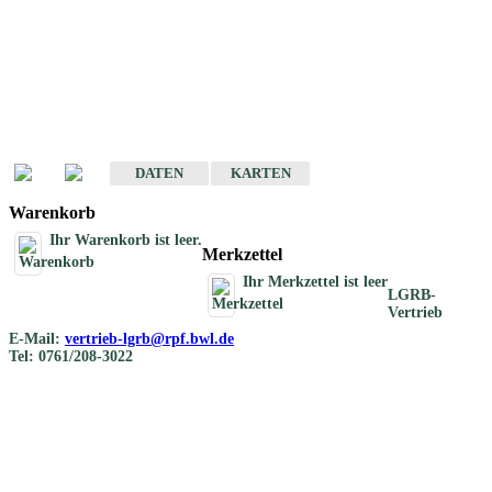
Geotouristische
Übersichtskarten
Geotouristische Karten von Baden-Württemberg 1 : 200 000
DATEN
KARTEN
Warenkorb
Ihr Warenkorb ist leer.
Merkzettel
Ihr Merkzettel ist leer
LGRB-
Vertrieb
E-Mail:
vertrieb-lgrb@rpf.bwl.de
Tel: 0761/208-3022