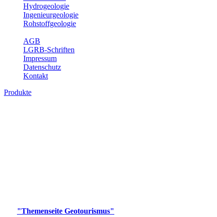
Hydrogeologie
Ingenieurgeologie
Rohstoffgeologie
Service
AGB
LGRB-Schriften
Impressum
Datenschutz
Kontakt
Produkte
Produkte des Themenbereichs
Geotourismus
Im Thema Geotourismus wird ein Überblick über die
bedeutendsten, geotouristischen Attraktionen, wie Geotope,
Lehrpfade, Höhlen, Besucherbergwerke, Aussichtsspunkte und
Naturschutzzentren in Baden-Württemberg gegeben.
Bitte wählen Sie ein Produkt im gewünschten Format aus.
Digitale Produkte, die direkt downloadbar sind, finden Sie auf
der
"Themenseite Geotourismus"
im
LGRBgeoportal
.