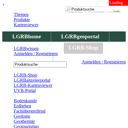
Loading ...
↑
Impressum
Datenschutz
Kontakt
Themen
Produkte
Kartenviewer
LGRBhome
LGRBgeoportal
LGRBbohrungen
LGRB-Shop
LGRBwissen
Anmelden / Registrieren
LGRBwissen
Anmelden / Registrieren
Registrierung
LGRB-Shop
LGRBanzeigeportal
LGRB-Kartenviewer
UVB-Portal
Produkte
Bodenkunde
Erdbeben
Fachübergreifend
Geologie
Geothermie
Geotourismus