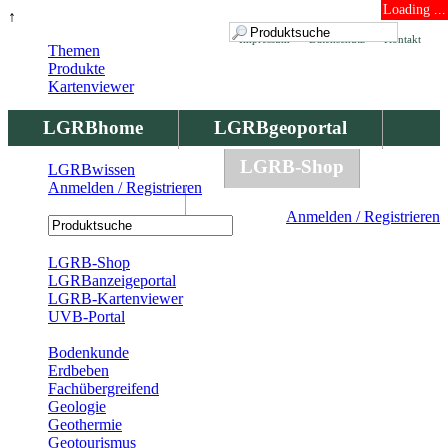
Loading ...
↑
Impressum
Datenschutz
Kontakt
Themen
Produkte
Kartenviewer
LGRBhome
LGRBgeoportal
LGRBbohrungen
LGRB-Shop
LGRBwissen
Anmelden / Registrieren
LGRBwissen
Anmelden / Registrieren
Registrierung
LGRB-Shop
LGRBanzeigeportal
LGRB-Kartenviewer
UVB-Portal
Produkte
Bodenkunde
Erdbeben
Fachübergreifend
Geologie
Geothermie
Geotourismus