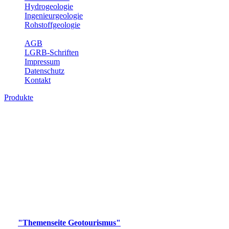
Hydrogeologie
Ingenieurgeologie
Rohstoffgeologie
Service
AGB
LGRB-Schriften
Impressum
Datenschutz
Kontakt
Produkte
Produkte des Themenbereichs
Geotourismus
Im Thema Geotourismus wird ein Überblick über die
bedeutendsten, geotouristischen Attraktionen, wie Geotope,
Lehrpfade, Höhlen, Besucherbergwerke, Aussichtsspunkte und
Naturschutzzentren in Baden-Württemberg gegeben.
Bitte wählen Sie ein Produkt im gewünschten Format aus.
Digitale Produkte, die direkt downloadbar sind, finden Sie auf
der
"Themenseite Geotourismus"
im
LGRBgeoportal
.