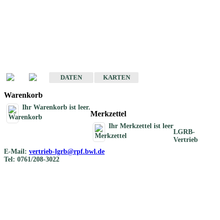
Geotouristische
Übersichtskarten
Geotouristische Karten von Baden-Württemberg 1 : 200 000
DATEN
KARTEN
Warenkorb
Ihr Warenkorb ist leer.
Merkzettel
Ihr Merkzettel ist leer
LGRB-
Vertrieb
E-Mail:
vertrieb-lgrb@rpf.bwl.de
Tel: 0761/208-3022