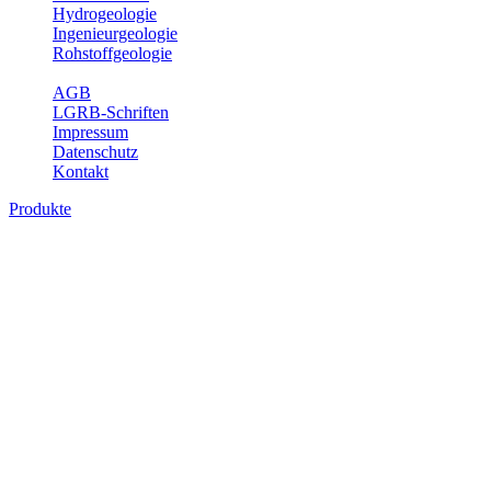
Hydrogeologie
Ingenieurgeologie
Rohstoffgeologie
Service
AGB
LGRB-Schriften
Impressum
Datenschutz
Kontakt
Produkte
Produkte des Themenbereichs Geotourism
Im Thema Geotourismus wird ein Überblick über die bedeutendsten, 
Württemberg gegeben.
Bitte wählen Sie ein Produkt im gewünschten Format aus.
Digitale Produkte, die direkt downloadbar sind, finden Sie auf d
Geotouristische Übersichtskart