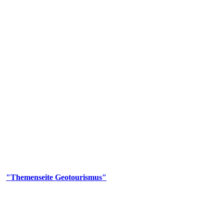
us
geotouristischen Attraktionen, wie Geotope, Lehrpfade, Höhlen, Besu
er
"Themenseite Geotourismus"
im
LGRBgeoportal
.
en