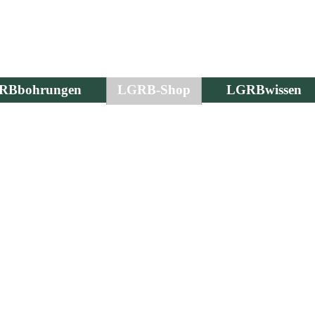
RBbohrungen
LGRB-Shop
LGRBwissen