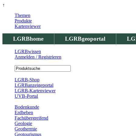
↑
Themen
Produkte
Kartenviewer
LGRBhome
LGRBgeoportal
LG
LGRBwissen
Anmelden / Registrieren
Registrierung
LGRB-Shop
LGRBanzeigeportal
LGRB-Kartenviewer
UVB-Portal
Produkte
Bodenkunde
Erdbeben
Fachübergreifend
Geologie
Geothermie
Geotourismus