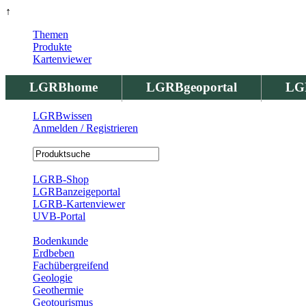
↑
Themen
Produkte
Kartenviewer
LGRBhome
LGRBgeoportal
LG
LGRBwissen
Anmelden / Registrieren
Registrierung
LGRB-Shop
LGRBanzeigeportal
LGRB-Kartenviewer
UVB-Portal
Produkte
Bodenkunde
Erdbeben
Fachübergreifend
Geologie
Geothermie
Geotourismus