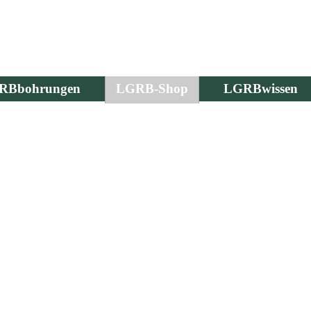
RBbohrungen
LGRB-Shop
LGRBwissen