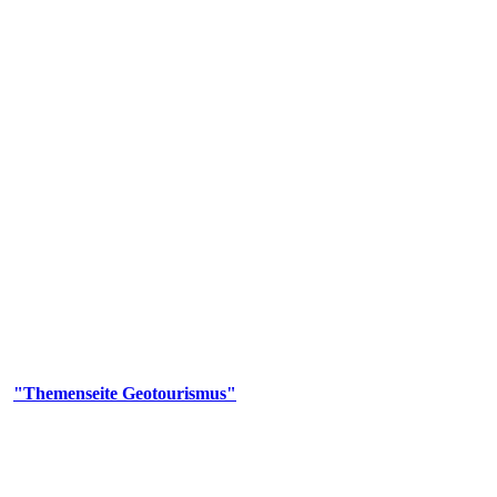
us
geotouristischen Attraktionen, wie Geotope, Lehrpfade, Höhlen, Besu
er
"Themenseite Geotourismus"
im
LGRBgeoportal
.
en