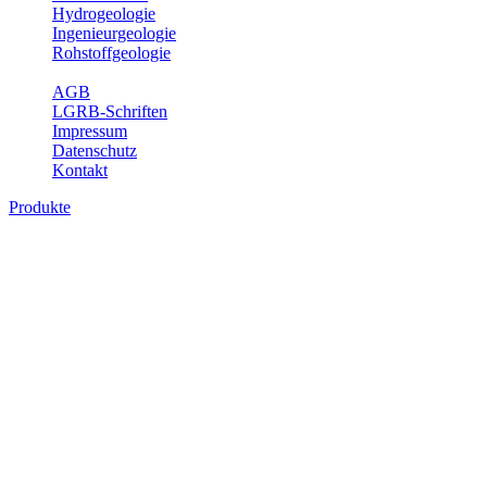
Hydrogeologie
Ingenieurgeologie
Rohstoffgeologie
Service
AGB
LGRB-Schriften
Impressum
Datenschutz
Kontakt
Produkte
Produkte des Themenbereichs Geotourism
Im Thema Geotourismus wird ein Überblick über die bedeutendsten, 
Württemberg gegeben.
Bitte wählen Sie ein Produkt im gewünschten Format aus.
Digitale Produkte, die direkt downloadbar sind, finden Sie auf d
Geotouristische Übersichtskart