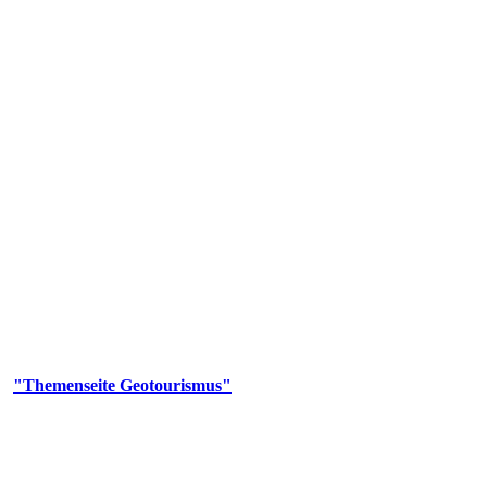
us
geotouristischen Attraktionen, wie Geotope, Lehrpfade, Höhlen, Besu
er
"Themenseite Geotourismus"
im
LGRBgeoportal
.
en