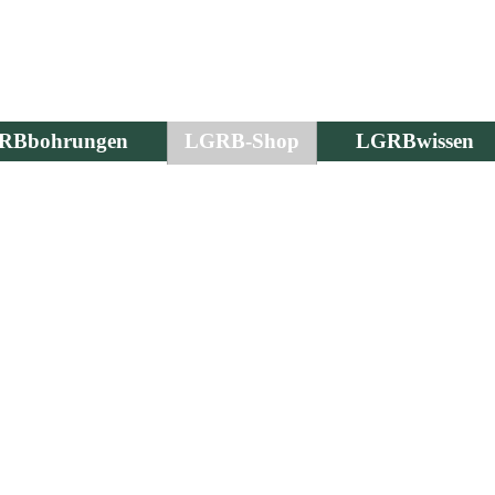
RBbohrungen
LGRB-Shop
LGRBwissen