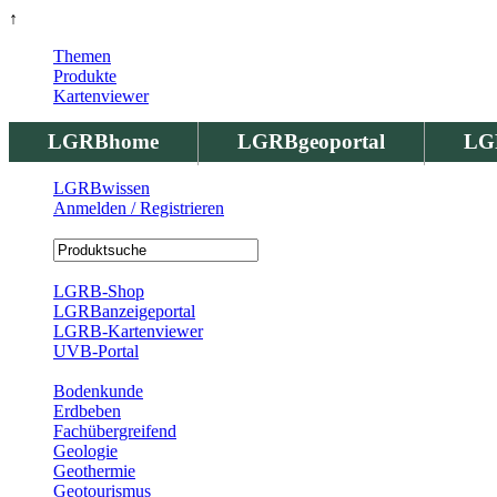
↑
Themen
Produkte
Kartenviewer
LGRBhome
LGRBgeoportal
LG
LGRBwissen
Anmelden / Registrieren
Registrierung
LGRB-Shop
LGRBanzeigeportal
LGRB-Kartenviewer
UVB-Portal
Produkte
Bodenkunde
Erdbeben
Fachübergreifend
Geologie
Geothermie
Geotourismus