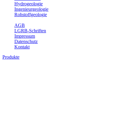
Hydrogeologie
Ingenieurgeologie
Rohstoffgeologie
Service
AGB
LGRB-Schriften
Impressum
Datenschutz
Kontakt
Produkte
Produkte des Themenbereichs Geotourism
Im Thema Geotourismus wird ein Überblick über die bedeutendsten, 
Württemberg gegeben.
Bitte wählen Sie ein Produkt im gewünschten Format aus.
Digitale Produkte, die direkt downloadbar sind, finden Sie auf d
Geotouristische Übersichtskart