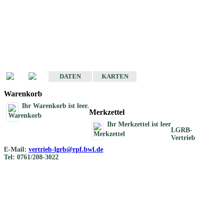
Geotouristische
Übersichtskarten
Geotouristische Karten von Baden-Württemberg 1 : 200 000
DATEN
KARTEN
Warenkorb
Ihr Warenkorb ist leer.
Merkzettel
Ihr Merkzettel ist leer
LGRB-
Vertrieb
E-Mail:
vertrieb-lgrb@rpf.bwl.de
Tel: 0761/208-3022