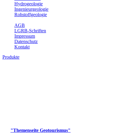
Hydrogeologie
Ingenieurgeologie
Rohstoffgeologie
Service
AGB
LGRB-Schriften
Impressum
Datenschutz
Kontakt
Produkte
Produkte des Themenbereichs
Geotourismus
Im Thema Geotourismus wird ein Überblick über die
bedeutendsten, geotouristischen Attraktionen, wie Geotope,
Lehrpfade, Höhlen, Besucherbergwerke, Aussichtsspunkte und
Naturschutzzentren in Baden-Württemberg gegeben.
Bitte wählen Sie ein Produkt im gewünschten Format aus.
Digitale Produkte, die direkt downloadbar sind, finden Sie auf
der
"Themenseite Geotourismus"
im
LGRBgeoportal
.