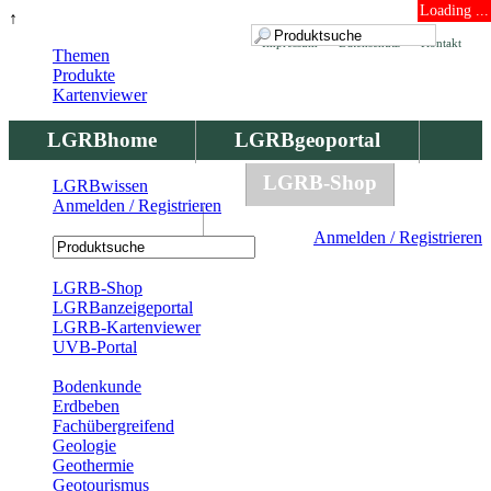
Loading ...
↑
Impressum
Datenschutz
Kontakt
Themen
Produkte
Kartenviewer
LGRBhome
LGRBgeoportal
LGRBbohrungen
LGRB-Shop
LGRBwissen
Anmelden / Registrieren
LGRBwissen
Anmelden / Registrieren
Registrierung
LGRB-Shop
LGRBanzeigeportal
LGRB-Kartenviewer
UVB-Portal
Produkte
Bodenkunde
Erdbeben
Fachübergreifend
Geologie
Geothermie
Geotourismus