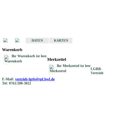
Geotouristische
Übersichtskarten
Geotouristische Karten von Baden-Württemberg 1 : 200 000
DATEN
KARTEN
Warenkorb
Ihr Warenkorb ist leer.
Merkzettel
Ihr Merkzettel ist leer
LGRB-
Vertrieb
E-Mail:
vertrieb-lgrb@rpf.bwl.de
Tel: 0761/208-3022