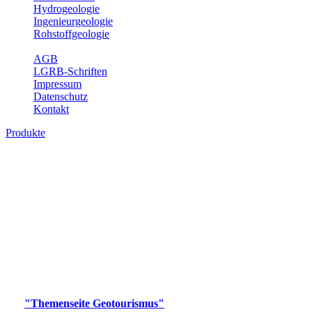
Hydrogeologie
Ingenieurgeologie
Rohstoffgeologie
Service
AGB
LGRB-Schriften
Impressum
Datenschutz
Kontakt
Produkte
Produkte des Themenbereichs
Geotourismus
Im Thema Geotourismus wird ein Überblick über die
bedeutendsten, geotouristischen Attraktionen, wie Geotope,
Lehrpfade, Höhlen, Besucherbergwerke, Aussichtsspunkte und
Naturschutzzentren in Baden-Württemberg gegeben.
Bitte wählen Sie ein Produkt im gewünschten Format aus.
Digitale Produkte, die direkt downloadbar sind, finden Sie auf
der
"Themenseite Geotourismus"
im
LGRBgeoportal
.