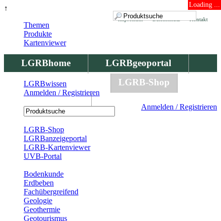
Loading ...
↑
Impressum
Datenschutz
Kontakt
Themen
Produkte
Kartenviewer
LGRBhome
LGRBgeoportal
LGRBbohrungen
LGRB-Shop
LGRBwissen
Anmelden / Registrieren
LGRBwissen
Anmelden / Registrieren
Registrierung
LGRB-Shop
LGRBanzeigeportal
LGRB-Kartenviewer
UVB-Portal
Produkte
Bodenkunde
Erdbeben
Fachübergreifend
Geologie
Geothermie
Geotourismus