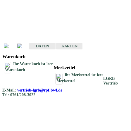
Geotouristische
Übersichtskarten
Geotouristische Karten von Baden-Württemberg 1 : 200 000
DATEN
KARTEN
Warenkorb
Ihr Warenkorb ist leer.
Merkzettel
Ihr Merkzettel ist leer
LGRB-
Vertrieb
E-Mail:
vertrieb-lgrb@rpf.bwl.de
Tel: 0761/208-3022