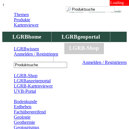
Loading ...
↑
Impressum
Datenschutz
Kontakt
Themen
Produkte
Kartenviewer
LGRBhome
LGRBgeoportal
LGRBbohrungen
LGRB-Shop
LGRBwissen
Anmelden / Registrieren
LGRBwissen
Anmelden / Registrieren
Registrierung
LGRB-Shop
LGRBanzeigeportal
LGRB-Kartenviewer
UVB-Portal
Produkte
Bodenkunde
Erdbeben
Fachübergreifend
Geologie
Geothermie
Geotourismus