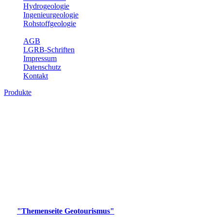
Hydrogeologie
Ingenieurgeologie
Rohstoffgeologie
Service
AGB
LGRB-Schriften
Impressum
Datenschutz
Kontakt
Produkte
Produkte des Themenbereichs
Geotourismus
Im Thema Geotourismus wird ein Überblick über die
bedeutendsten, geotouristischen Attraktionen, wie Geotope,
Lehrpfade, Höhlen, Besucherbergwerke, Aussichtsspunkte und
Naturschutzzentren in Baden-Württemberg gegeben.
Bitte wählen Sie ein Produkt im gewünschten Format aus.
Digitale Produkte, die direkt downloadbar sind, finden Sie auf
der
"Themenseite Geotourismus"
im
LGRBgeoportal
.