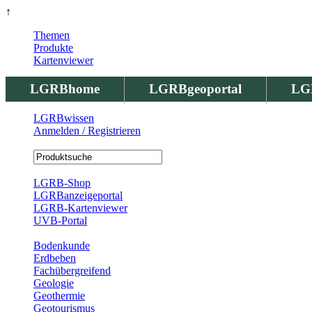
↑
Themen
Produkte
Kartenviewer
LGRBhome
LGRBgeoportal
LG
LGRBwissen
Anmelden / Registrieren
Registrierung
LGRB-Shop
LGRBanzeigeportal
LGRB-Kartenviewer
UVB-Portal
Produkte
Bodenkunde
Erdbeben
Fachübergreifend
Geologie
Geothermie
Geotourismus