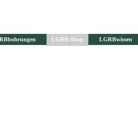
RBbohrungen
LGRB-Shop
LGRBwissen