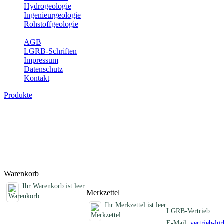
Hydrogeologie
Ingenieurgeologie
Rohstoffgeologie
Service
AGB
LGRB-Schriften
Impressum
Datenschutz
Kontakt
Produkte
Schriften des Fachbereichs Geothermie
Abhandlungen, Informationen und andere Schriften zum Thema Geo
Titel
Produktliste wird geladen ...
Titel
Warenkorb
Ihr Warenkorb ist leer.
Merkzettel
Ihr Merkzettel ist leer
LGRB-Vertrieb
E-Mail:
vertrieb-lg