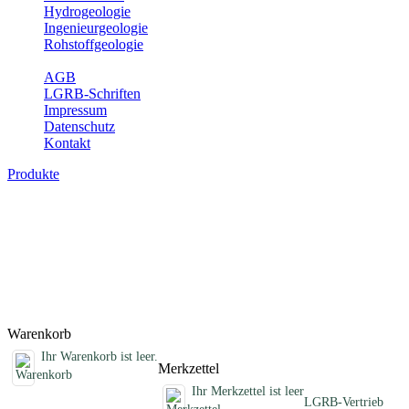
Hydrogeologie
Ingenieurgeologie
Rohstoffgeologie
Service
AGB
LGRB-Schriften
Impressum
Datenschutz
Kontakt
Produkte
Schriften des Fachbereichs Geothermie
Abhandlungen, Informationen und andere Schriften zum Thema
Geothermie
Titel
Preis
Produktliste wird geladen ...
Titel
Preis
Warenkorb
Ihr Warenkorb ist leer.
Merkzettel
Ihr Merkzettel ist leer
LGRB-Vertrieb