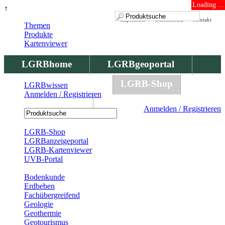
Loading ...
↑
Impressum
Datenschutz
Kontakt
Themen
Produkte
Kartenviewer
LGRBhome
LGRBgeoportal
LGRBbohrungen
LGRB-Shop
LGRBwissen
Anmelden / Registrieren
LGRBwissen
Anmelden / Registrieren
Registrierung
LGRB-Shop
LGRBanzeigeportal
LGRB-Kartenviewer
UVB-Portal
Produkte
Bodenkunde
Erdbeben
Fachübergreifend
Geologie
Geothermie
Geotourismus