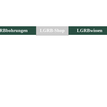
RBbohrungen
LGRB-Shop
LGRBwissen