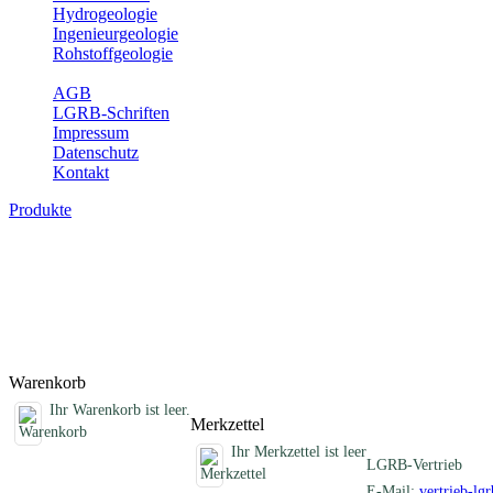
Hydrogeologie
Ingenieurgeologie
Rohstoffgeologie
Service
AGB
LGRB-Schriften
Impressum
Datenschutz
Kontakt
Produkte
Schriften des Fachbereichs Geothermie
Abhandlungen, Informationen und andere Schriften zum Thema Geo
Titel
Produktliste wird geladen ...
Titel
Warenkorb
Ihr Warenkorb ist leer.
Merkzettel
Ihr Merkzettel ist leer
LGRB-Vertrieb
E-Mail:
vertrieb-lg