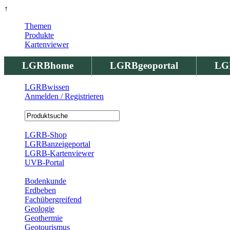
↑
Themen
Produkte
Kartenviewer
LGRBhome
LGRBgeoportal
LG
LGRBwissen
Anmelden / Registrieren
Registrierung
LGRB-Shop
LGRBanzeigeportal
LGRB-Kartenviewer
UVB-Portal
Produkte
Bodenkunde
Erdbeben
Fachübergreifend
Geologie
Geothermie
Geotourismus