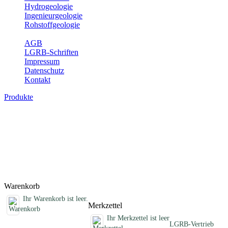
Hydrogeologie
Ingenieurgeologie
Rohstoffgeologie
Service
AGB
LGRB-Schriften
Impressum
Datenschutz
Kontakt
Produkte
Schriften des Fachbereichs Geothermie
Abhandlungen, Informationen und andere Schriften zum Thema
Geothermie
Titel
Preis
Produktliste wird geladen ...
Titel
Preis
Warenkorb
Ihr Warenkorb ist leer.
Merkzettel
Ihr Merkzettel ist leer
LGRB-Vertrieb