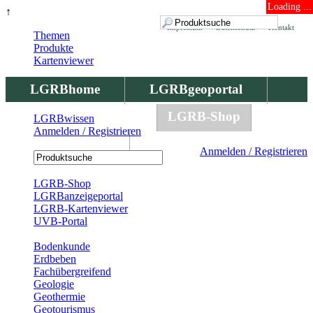
Loading ...
↑
Impressum
Datenschutz
Kontakt
Themen
Produkte
Kartenviewer
LGRBhome
LGRBgeoportal
LGRBbohrungen
LGRB-Shop
LGRBwissen
Anmelden / Registrieren
LGRBwissen
Anmelden / Registrieren
Registrierung
LGRB-Shop
LGRBanzeigeportal
LGRB-Kartenviewer
UVB-Portal
Produkte
Bodenkunde
Erdbeben
Fachübergreifend
Geologie
Geothermie
Geotourismus