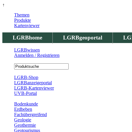
↑
Themen
Produkte
Kartenviewer
LGRBhome
LGRBgeoportal
LG
LGRBwissen
Anmelden / Registrieren
Registrierung
LGRB-Shop
LGRBanzeigeportal
LGRB-Kartenviewer
UVB-Portal
Produkte
Bodenkunde
Erdbeben
Fachübergreifend
Geologie
Geothermie
Geotourismus