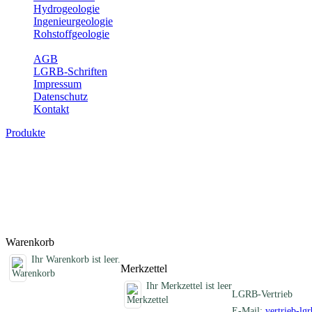
Hydrogeologie
Ingenieurgeologie
Rohstoffgeologie
Service
AGB
LGRB-Schriften
Impressum
Datenschutz
Kontakt
Produkte
Schriften des Fachbereichs Geothermie
Abhandlungen, Informationen und andere Schriften zum Thema Geo
Titel
Produktliste wird geladen ...
Titel
Warenkorb
Ihr Warenkorb ist leer.
Merkzettel
Ihr Merkzettel ist leer
LGRB-Vertrieb
E-Mail:
vertrieb-lg