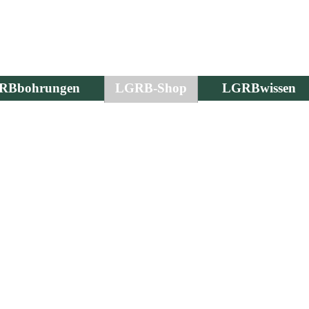
RBbohrungen
LGRB-Shop
LGRBwissen