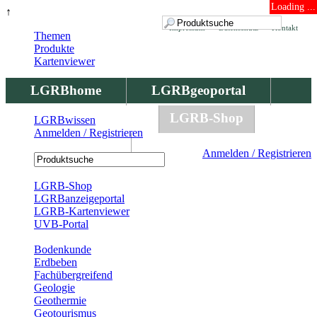
Loading ...
↑
Impressum
Datenschutz
Kontakt
Themen
Produkte
Kartenviewer
LGRBhome
LGRBgeoportal
LGRBbohrungen
LGRB-Shop
LGRBwissen
Anmelden / Registrieren
LGRBwissen
Anmelden / Registrieren
Registrierung
LGRB-Shop
LGRBanzeigeportal
LGRB-Kartenviewer
UVB-Portal
Produkte
Bodenkunde
Erdbeben
Fachübergreifend
Geologie
Geothermie
Geotourismus