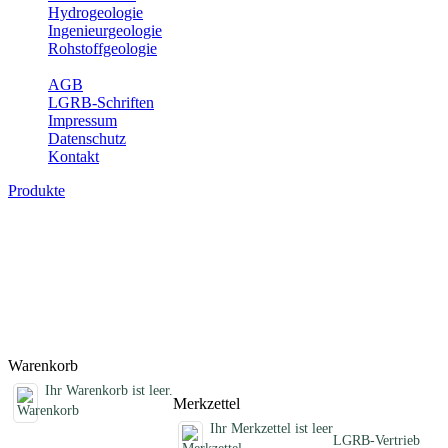
Hydrogeologie
Ingenieurgeologie
Rohstoffgeologie
Service
AGB
LGRB-Schriften
Impressum
Datenschutz
Kontakt
Produkte
Schriften des Fachbereichs Geothermie
Abhandlungen, Informationen und andere Schriften zum Thema
Geothermie
Titel
Preis
Produktliste wird geladen ...
Titel
Preis
Warenkorb
Ihr Warenkorb ist leer.
Merkzettel
Ihr Merkzettel ist leer
LGRB-Vertrieb