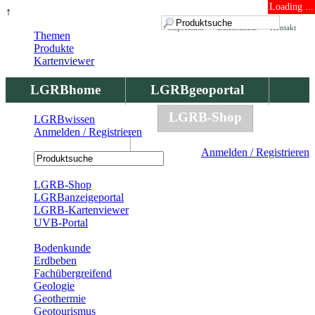
Loading ...
↑
Impressum
Datenschutz
Kontakt
Themen
Produkte
Kartenviewer
LGRBhome
LGRBgeoportal
LGRBbohrungen
LGRB-Shop
LGRBwissen
Anmelden / Registrieren
LGRBwissen
Anmelden / Registrieren
Registrierung
LGRB-Shop
LGRBanzeigeportal
LGRB-Kartenviewer
UVB-Portal
Produkte
Bodenkunde
Erdbeben
Fachübergreifend
Geologie
Geothermie
Geotourismus