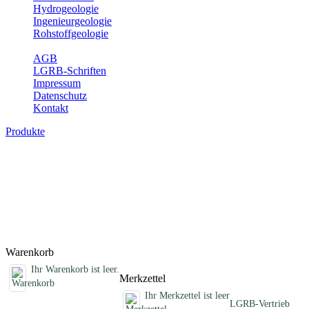
Hydrogeologie
Ingenieurgeologie
Rohstoffgeologie
Service
AGB
LGRB-Schriften
Impressum
Datenschutz
Kontakt
Produkte
Schriften des Fachbereichs Geothermie
Abhandlungen, Informationen und andere Schriften zum Thema
Geothermie
Titel
Preis
Produktliste wird geladen ...
Titel
Preis
Warenkorb
Ihr Warenkorb ist leer.
Merkzettel
Ihr Merkzettel ist leer
LGRB-Vertrieb