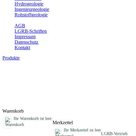
Hydrogeologie
Ingenieurgeologie
Rohstoffgeologie
Service
AGB
LGRB-Schriften
Impressum
Datenschutz
Kontakt
Produkte
Schriften des Fachbereichs Geothermie
Abhandlungen, Informationen und andere Schriften zum Thema
Geothermie
Titel
Preis
Produktliste wird geladen ...
Titel
Preis
Warenkorb
Ihr Warenkorb ist leer.
Merkzettel
Ihr Merkzettel ist leer
LGRB-Vertrieb