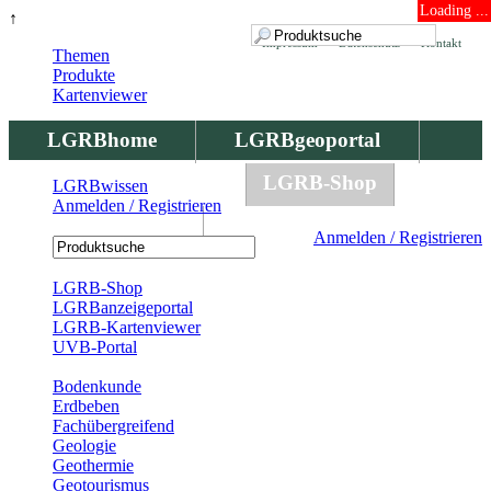
Loading ...
↑
Impressum
Datenschutz
Kontakt
Themen
Produkte
Kartenviewer
LGRBhome
LGRBgeoportal
LGRBbohrungen
LGRB-Shop
LGRBwissen
Anmelden / Registrieren
LGRBwissen
Anmelden / Registrieren
Registrierung
LGRB-Shop
LGRBanzeigeportal
LGRB-Kartenviewer
UVB-Portal
Produkte
Bodenkunde
Erdbeben
Fachübergreifend
Geologie
Geothermie
Geotourismus