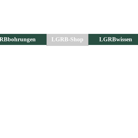
RBbohrungen
LGRB-Shop
LGRBwissen