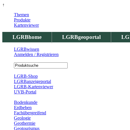
↑
Themen
Produkte
Kartenviewer
LGRBhome
LGRBgeoportal
LG
LGRBwissen
Anmelden / Registrieren
Registrierung
LGRB-Shop
LGRBanzeigeportal
LGRB-Kartenviewer
UVB-Portal
Produkte
Bodenkunde
Erdbeben
Fachübergreifend
Geologie
Geothermie
Geotourismus