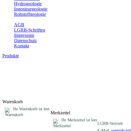
Hydrogeologie
Ingenieurgeologie
Rohstoffgeologie
Service
AGB
LGRB-Schriften
Impressum
Datenschutz
Kontakt
Produkte
Schriften des Fachbereichs Geothermie
Abhandlungen, Informationen und andere Schriften zum Thema Geo
Titel
Produktliste wird geladen ...
Titel
Warenkorb
Ihr Warenkorb ist leer.
Merkzettel
Ihr Merkzettel ist leer
LGRB-Vertrieb
E-Mail:
vertrieb-lg