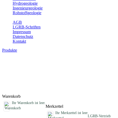
Hydrogeologie
Ingenieurgeologie
Rohstoffgeologie
Service
AGB
LGRB-Schriften
Impressum
Datenschutz
Kontakt
Produkte
Schriften des Fachbereichs Geothermie
Abhandlungen, Informationen und andere Schriften zum Thema
Geothermie
Titel
Preis
Produktliste wird geladen ...
Titel
Preis
Warenkorb
Ihr Warenkorb ist leer.
Merkzettel
Ihr Merkzettel ist leer
LGRB-Vertrieb