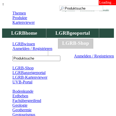
Loading ...
↑
Impressum
Datenschutz
Kontakt
Themen
Produkte
Kartenviewer
LGRBhome
LGRBgeoportal
LGRBbohrungen
LGRB-Shop
LGRBwissen
Anmelden / Registrieren
LGRBwissen
Anmelden / Registrieren
Registrierung
LGRB-Shop
LGRBanzeigeportal
LGRB-Kartenviewer
UVB-Portal
Produkte
Bodenkunde
Erdbeben
Fachübergreifend
Geologie
Geothermie
Geotourismus