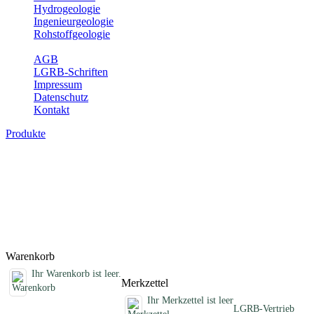
Hydrogeologie
Ingenieurgeologie
Rohstoffgeologie
Service
AGB
LGRB-Schriften
Impressum
Datenschutz
Kontakt
Produkte
Schriften des Fachbereichs Geothermie
Abhandlungen, Informationen und andere Schriften zum Thema
Geothermie
Titel
Preis
Produktliste wird geladen ...
Titel
Preis
Warenkorb
Ihr Warenkorb ist leer.
Merkzettel
Ihr Merkzettel ist leer
LGRB-Vertrieb