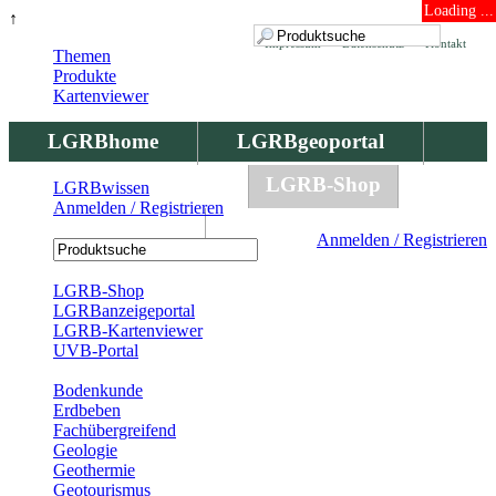
Loading ...
↑
Impressum
Datenschutz
Kontakt
Themen
Produkte
Kartenviewer
LGRBhome
LGRBgeoportal
LGRBbohrungen
LGRB-Shop
LGRBwissen
Anmelden / Registrieren
LGRBwissen
Anmelden / Registrieren
Registrierung
LGRB-Shop
LGRBanzeigeportal
LGRB-Kartenviewer
UVB-Portal
Produkte
Bodenkunde
Erdbeben
Fachübergreifend
Geologie
Geothermie
Geotourismus