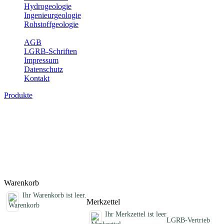
Hydrogeologie
Ingenieurgeologie
Rohstoffgeologie
Service
AGB
LGRB-Schriften
Impressum
Datenschutz
Kontakt
Produkte
Schriften des Fachbereichs Geothermie
Abhandlungen, Informationen und andere Schriften zum Thema
Geothermie
Titel
Preis
Produktliste wird geladen ...
Titel
Preis
Warenkorb
Ihr Warenkorb ist leer.
Merkzettel
Ihr Merkzettel ist leer
LGRB-Vertrieb