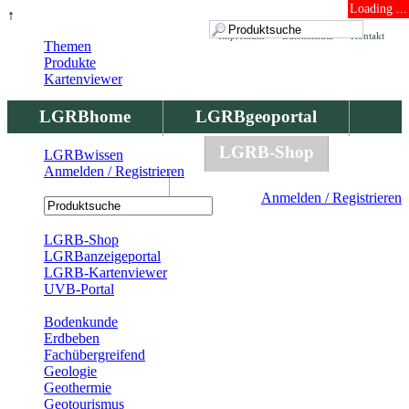
Loading ...
↑
Impressum
Datenschutz
Kontakt
Themen
Produkte
Kartenviewer
LGRBhome
LGRBgeoportal
LGRBbohrungen
LGRB-Shop
LGRBwissen
Anmelden / Registrieren
LGRBwissen
Anmelden / Registrieren
Registrierung
LGRB-Shop
LGRBanzeigeportal
LGRB-Kartenviewer
UVB-Portal
Produkte
Bodenkunde
Erdbeben
Fachübergreifend
Geologie
Geothermie
Geotourismus