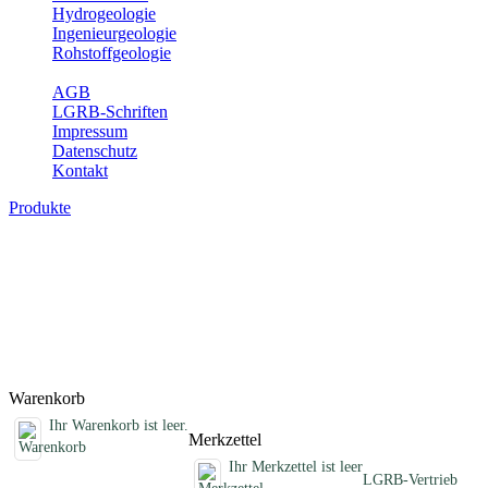
Hydrogeologie
Ingenieurgeologie
Rohstoffgeologie
Service
AGB
LGRB-Schriften
Impressum
Datenschutz
Kontakt
Produkte
Schriften des Fachbereichs Geothermie
Abhandlungen, Informationen und andere Schriften zum Thema
Geothermie
Titel
Preis
Produktliste wird geladen ...
Titel
Preis
Warenkorb
Ihr Warenkorb ist leer.
Merkzettel
Ihr Merkzettel ist leer
LGRB-Vertrieb