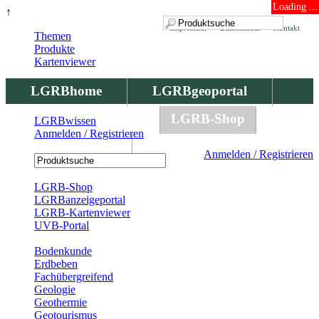
Loading ...
↑
Impressum
Datenschutz
Kontakt
Themen
Produkte
Kartenviewer
LGRBhome
LGRBgeoportal
LGRBbohrungen
LGRB-Shop
LGRBwissen
Anmelden / Registrieren
LGRBwissen
Anmelden / Registrieren
Registrierung
LGRB-Shop
LGRBanzeigeportal
LGRB-Kartenviewer
UVB-Portal
Produkte
Bodenkunde
Erdbeben
Fachübergreifend
Geologie
Geothermie
Geotourismus